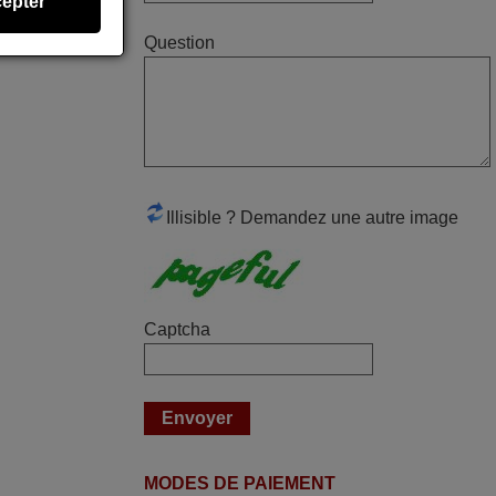
epter
Alain,
Question
FRANCE
avril 2026
Ravie de voir que ma commande
effectuée a 13h30est deja traitée et
expédiée Je vous en remercie d’avance
Illisible ? Demandez une autre image
et attend la réception Encore merci
Jacqueline,
FRANCE
Captcha
mai 2026
Concerne la télécommande de
remplacement pour le vidéo projecteur
Wimius P20. Un avis provisoire avait été
émis car le délai de 24h était dépassé,
MODES DE PAIEMENT