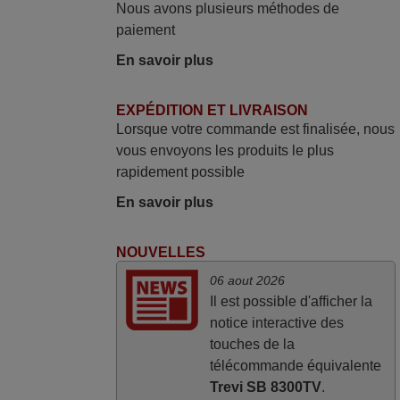
néanmoins j'ai reçu la télécommande au
Nous avons plusieurs méthodes de
cours du 3ème jour ouvré, compatible
paiement
avec mon besoin. Concernant la
En savoir plus
fonctionnalité de la télécommande, le
produit tient sa promesse. Le document
permet de connaître facilement la fonction
EXPÉDITION ET LIVRAISON
Lorsque votre commande est finalisée, nous
des différentes touches. De plus, elle est
vous envoyons les produits le plus
directement utilisable moyennant
rapidement possible
l'insertion des 2 piles fournies.
JEAN,
En savoir plus
FRANCE
NOUVELLES
juin 2026
06 aout 2026
Il est possible d'afficher la
Parfait.. je recommande..!
notice interactive des
Joel,
touches de la
FRANCE
télécommande équivalente
Trevi SB 8300TV
.