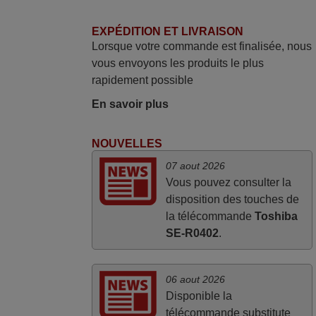
EXPÉDITION ET LIVRAISON
mars 2026
Lorsque votre commande est finalisée, nous
vous envoyons les produits le plus
La telecommande fonctionne tres bien, et
rapidement possible
service rapide super.
Frank,
En savoir plus
FRANCE
NOUVELLES
mars 2026
07 aout 2026
Vous pouvez consulter la
Tout bien.
disposition des touches de
Pascal,
la télécommande
Toshiba
FRANCE
SE-R0402
.
06 aout 2026
Disponible la
télécommande substitute