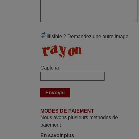
FRANCE
mai 2026
Concerne la télécommande de
Illisible ? Demandez une autre image
remplacement pour le vidéo projecteur
Wimius P20. Un avis provisoire avait été
émis car le délai de 24h était dépassé,
néanmoins j'ai reçu la télécommande au
Captcha
cours du 3ème jour ouvré, compatible
avec mon besoin. Concernant la
fonctionnalité de la télécommande, le
produit tient sa promesse. Le document
permet de connaître facilement la fonction
des différentes touches. De plus, elle est
MODES DE PAIEMENT
directement utilisable moyennant
Nous avons plusieurs méthodes de
l'insertion des 2 piles fournies.
paiement
JEAN,
En savoir plus
FRANCE