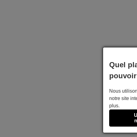
Quel pl
pouvoir
Nous utilison
notre site int
plus.
U
n