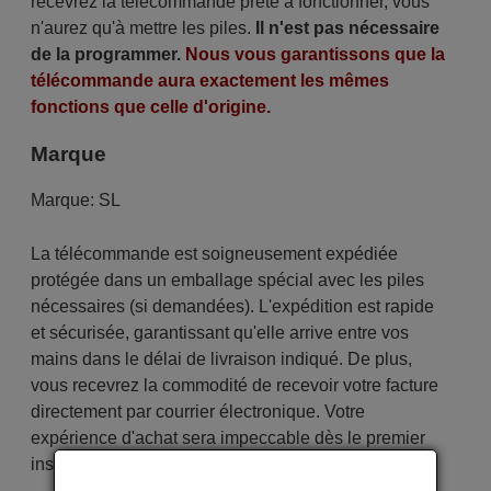
recevrez la télécommande prête à fonctionner, vous
n'aurez qu'à mettre les piles.
Il n'est pas nécessaire
de la programmer.
Nous vous garantissons que la
télécommande aura exactement les mêmes
fonctions que celle d'origine.
Marque
Marque:
SL
La télécommande est soigneusement expédiée
protégée dans un emballage spécial avec les piles
nécessaires (si demandées). L'expédition est rapide
et sécurisée, garantissant qu'elle arrive entre vos
mains dans le délai de livraison indiqué. De plus,
vous recevrez la commodité de recevoir votre facture
directement par courrier électronique. Votre
expérience d'achat sera impeccable dès le premier
instant !