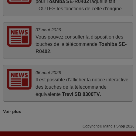
pour
Toshiba SE-R0402
laquelle fait
La telecommande fonctionne tres bien, et service rapide
TOUTES les fonctions de celle d'origine.
super.
Frank,
FRANCE
07 aout 2026
Vous pouvez consulter la disposition des
touches de la télécommande
Toshiba SE-
avril 2026
R0402
.
Ravie de voir que ma commande effectuée a 13h30est
deja traitée et expédiée Je vous en remercie d’avance et
06 aout 2026
attend la réception Encore merci
Il est possible d'afficher la notice interactive
Jacqueline,
des touches de la télécommande
FRANCE
équivalente
Trevi SB 8300TV
.
mai 2026
Voir plus
Concerne la télécommande de remplacement pour le
vidéo projecteur Wimius P20. Un avis provisoire avait été
Copyright © Mandis Shop 2026
émis car le délai de 24h était dépassé, néanmoins j'ai