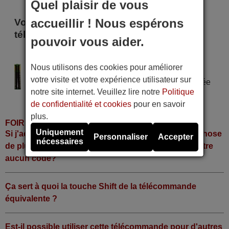
Quel plaisir de vous
accueillir ! Nous espérons
Voici certains modèles qui utilisent cette
télécommande
pouvoir vous aider.
SL DVB-T 2 SILBER
Nous utilisons des cookies pour améliorer
Alimentation : 2 piles type AAA
votre visite et votre expérience utilisateur sur
Pile alcaline type AAA LR06 tension 1,5 V utilisée
notre site internet. Veuillez lire notre
Politique
dans la grande majorité de télécommandes.
de confidentialité et cookies
pour en savoir
plus.
FOIRE AUX QUESTIONS
Uniquement
Si j'achète la télécommande, dois-je faire quelque chose
Personnaliser
Accepter
nécessaires
de plus ou fonctionne-t-elle directement sans y mettre
aucun code?
Ça sert à quoi la touche Shift de la télécommande
équivalente ?
Est-il possible utiliser cette télécommande pour d'autres