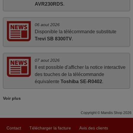
AVR230RDS
.
Parfait.. je recommande..!
Joel,
FRANCE
06 aout 2026
Disponible la télécommande substitute
Trevi SB 8300TV
.
mars 2026
La telecommande fonctionne tres bien, et service rapide
super.
07 aout 2026
Il est possible d'afficher la notice interactive
Frank,
des touches de la télécommande
FRANCE
équivalente
Toshiba SE-R0402
.
avril 2026
Voir plus
Ravie de voir que ma commande effectuée a 13h30est
deja traitée et expédiée Je vous en remercie d’avance et
Copyright © Mandis Shop 2026
attend la réception Encore merci
Jacqueline,
Contact
Télécharger la facture
Avis des clients