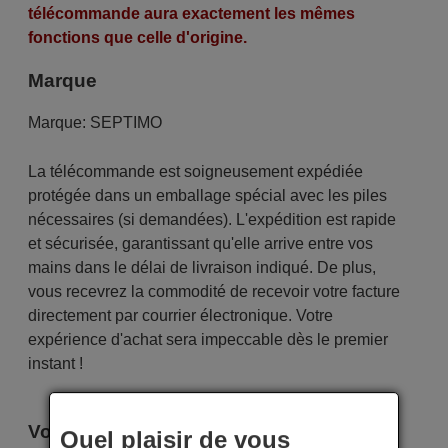
télécommande aura exactement les mêmes
fonctions que celle d'origine.
Marque
Marque:
SEPTIMO
La télécommande est soigneusement expédiée
protégée dans un emballage spécial avec les piles
nécessaires (si demandées). L'expédition est rapide
et sécurisée, garantissant qu'elle arrive entre vos
mains dans le délai de livraison indiqué. De plus,
vous recevrez la commodité de recevoir votre facture
directement par courrier électronique. Votre
expérience d'achat sera impeccable dès le premier
instant !
Voici certains modèles qui utilisent cette
Quel plaisir de vous