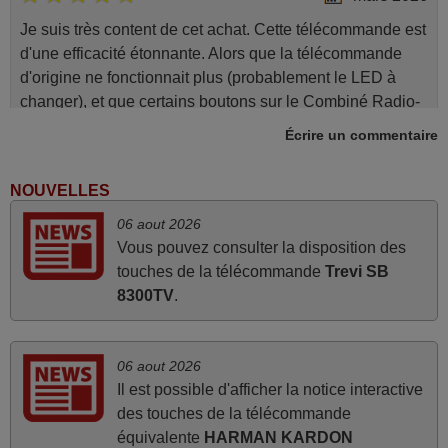
Je suis très content de cet achat. Cette télécommande est
d'une efficacité étonnante. Alors que la télécommande
d'origine ne fonctionnait plus (probablement le LED à
changer), et que certains boutons sur le Combiné Radio-
K7-DVD étaient inopérants. Voilà de quoi donner une
Écrire un commentaire
seconde vie à mes deux Panasonic haut de gamme des
années 90
NOUVELLES
Alain,
06 aout 2026
FRANCE
Vous pouvez consulter la disposition des
touches de la télécommande
Trevi SB
mars 2026
8300TV
.
Tout bien.
Pascal,
06 aout 2026
FRANCE
Il est possible d'afficher la notice interactive
des touches de la télécommande
équivalente
HARMAN KARDON
juin 2026