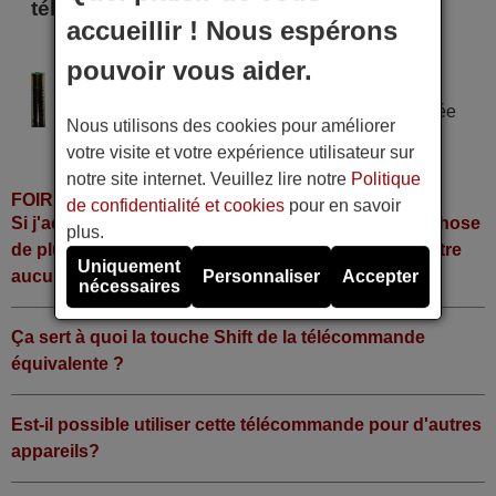
télécommande
accueillir ! Nous espérons
SEPTIMO 41101350
pouvoir vous aider.
Alimentation : 2 piles type AAA
Pile alcaline type AAA LR06 tension 1,5 V utilisée
Nous utilisons des cookies pour améliorer
dans la grande majorité de télécommandes.
votre visite et votre expérience utilisateur sur
notre site internet. Veuillez lire notre
Politique
FOIRE AUX QUESTIONS
de confidentialité et cookies
pour en savoir
Si j'achète la télécommande, dois-je faire quelque chose
plus.
de plus ou fonctionne-t-elle directement sans y mettre
Uniquement
aucun code?
Personnaliser
Accepter
nécessaires
Ça sert à quoi la touche Shift de la télécommande
équivalente ?
Est-il possible utiliser cette télécommande pour d'autres
appareils?