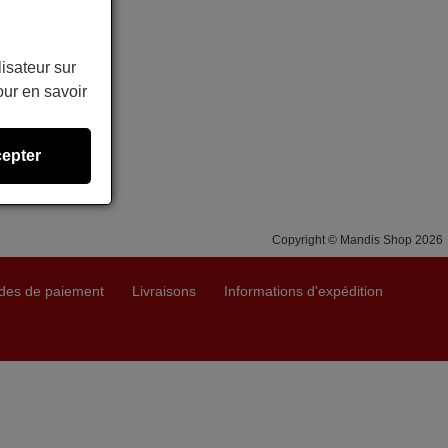
lisateur sur
ur en savoir
epter
Copyright © Mandis Shop 2026
des de paiement
Livraisons
Informations d'expédition