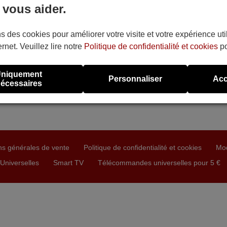
 vous aider.
s des cookies pour améliorer votre visite et votre expérience uti
ernet. Veuillez lire notre
Politique de confidentialité et cookies
po
niquement
Personnaliser
Acc
écessaires
ns générales de vente
Politique de confidentialité et cookies
Mo
niverselles
Smart TV
Télécommandes universelles pour 5 €