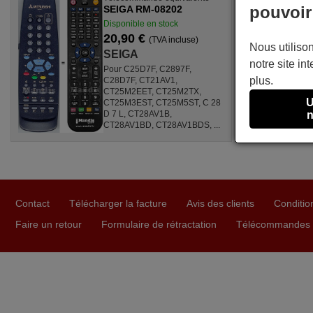
pouvoir
SEIGA RM-08202
Disponible en stock
20,90 €
(TVA incluse)
Nous utilison
SEIGA
notre site int
Pour C25D7F, C2897F,
plus.
C28D7F, CT21AV1,
CT25M2EET, CT25M2TX,
U
CT25M3EST, CT25M5ST, C 28
D 7 L, CT28AV1B,
n
CT28AV1BD, CT28AV1BDS, ...
Contact
Télécharger la facture
Avis des clients
Conditio
Faire un retour
Formulaire de rétractation
Télécommandes U