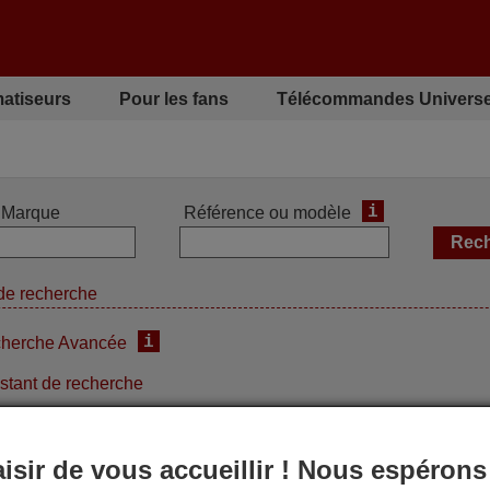
matiseurs
Pour les fans
Télécommandes Universe
i
Marque
Référence ou modèle
de recherche
i
herche Avancée
stant de recherche
aisir de vous accueillir ! Nous espérons