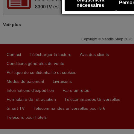
Person
Alain,
nécessaires
8300TV
est déjà disponible !
FRANCE
Voir plus
mai 2026
Concerne la télécommande de remplacement pour le
Copyright © Mandis Shop 2026
vidéo projecteur Wimius P20. Un avis provisoire avait été
émis car le délai de 24h était dépassé, néanmoins j'ai
Contact
Télécharger la facture
Avis des clients
reçu la télécommande au cours du 3ème jour ouvré,
Conditions générales de vente
compatible avec mon besoin. Concernant la
Politique de confidentialité et cookies
fonctionnalité de la télécommande, le produit tient sa
Modes de paiement
Livraisons
promesse. Le document permet de connaître facilement
la fonction des différentes touches. De plus, elle est
Informations d'expédition
Faire un retour
directement utilisable moyennant l'insertion des 2 piles
Formulaire de rétractation
Télécommandes Universelles
fournies.
Smart TV
Télécommandes universelles pour 5 €
JEAN,
Télécom. pour hôtels
FRANCE