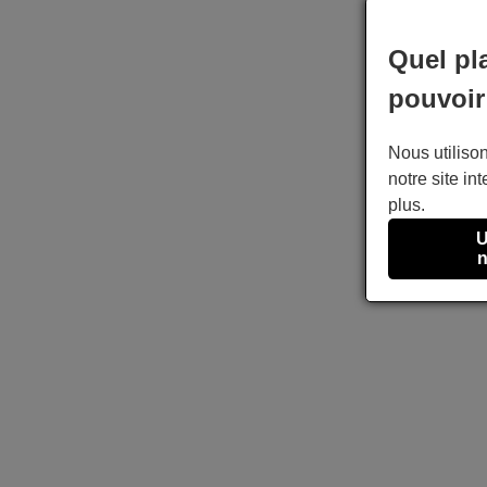
Quel pl
pouvoir
Nous utilison
notre site int
plus.
U
n