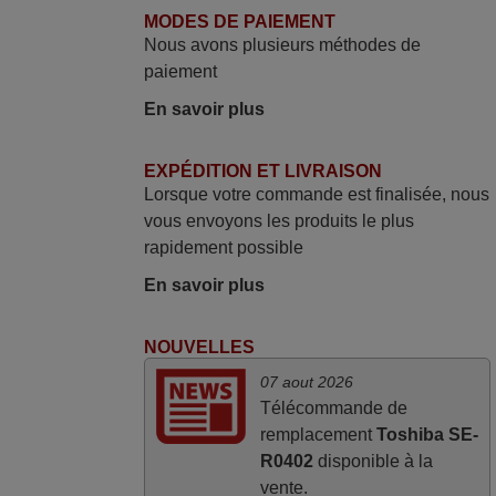
MODES DE PAIEMENT
Nous avons plusieurs méthodes de
mai 2026
paiement
Concerne la télécommande de
En savoir plus
remplacement pour le vidéo projecteur
Wimius P20. Un avis provisoire avait été
EXPÉDITION ET LIVRAISON
émis car le délai de 24h était dépassé,
Lorsque votre commande est finalisée, nous
néanmoins j'ai reçu la télécommande au
vous envoyons les produits le plus
cours du 3ème jour ouvré, compatible
rapidement possible
avec mon besoin. Concernant la
fonctionnalité de la télécommande, le
En savoir plus
produit tient sa promesse. Le document
permet de connaître facilement la fonction
NOUVELLES
des différentes touches. De plus, elle est
07 aout 2026
directement utilisable moyennant
Télécommande de
l'insertion des 2 piles fournies.
remplacement
Toshiba SE-
JEAN,
R0402
disponible à la
FRANCE
vente.