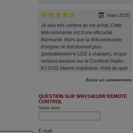
mars 2026
Je suis très content de cet achat. Cette
télécommande est d'une efficacité
étonnante. Alors que la télécommande
d'origine ne fonctionnait plus
(probablement le LED à changer), et que
certains boutons sur le Combiné Radio-
K7-DVD étaient inopérants. Voilà de quoi
donner une seconde vie à mes deux
Écrire un commentaire
Panasonic haut de gamme des années
90
QUESTION SUR WHV14018W REMOTE
Alain,
CONTROL
FRANCE
Votre nom
mars 2026
E-mail
Super Service