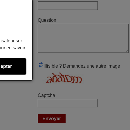
Mario,
AUTRICHE
Question
avril 2026
lisateur sur
Ravie de voir que ma commande
ur en savoir
effectuée a 13h30est deja traitée et
expédiée Je vous en remercie d’avance
et attend la réception Encore merci
Illisible ? Demandez une autre image
epter
Jacqueline,
FRANCE
mars 2026
Captcha
La telecommande fonctionne tres bien, et
service rapide super.
Frank,
FRANCE