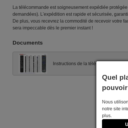
La télécommande est soigneusement expédiée protégée d
demandées). L'expédition est rapide et sécurisée, garantis
De plus, vous recevrez la commodité de recevoir votre fac
sera impeccable dès le premier instant !
Documents
Instructions de la télécommande
Quel pl
pouvoir
Nous utilison
notre site int
plus.
U