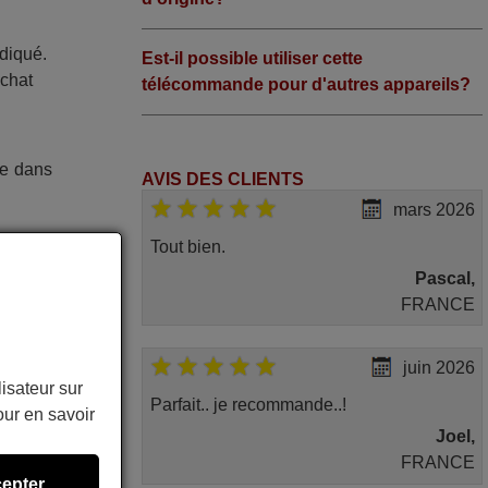
ndiqué.
Est-il possible utiliser cette
achat
télécommande pour d'autres appareils?
ée dans
AVIS DES CLIENTS
mars 2026
Tout bien.
Pascal,
FRANCE
juin 2026
lisateur sur
Parfait.. je recommande..!
ur en savoir
Joel,
FRANCE
epter