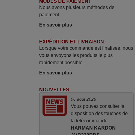
MODES DE PAIEMENT
néanmoins j'ai reçu la télécommande au
Nous avons plusieurs méthodes de
cours du 3ème jour ouvré, compatible
paiement
avec mon besoin. Concernant la
En savoir plus
fonctionnalité de la télécommande, le
produit tient sa promesse. Le document
permet de connaître facilement la fonction
EXPÉDITION ET LIVRAISON
Lorsque votre commande est finalisée, nous
des différentes touches. De plus, elle est
vous envoyons les produits le plus
directement utilisable moyennant
rapidement possible
l'insertion des 2 piles fournies.
JEAN,
En savoir plus
FRANCE
NOUVELLES
mars 2026
06 aout 2026
Vous pouvez consulter la
Super Service
disposition des touches de
Mario,
la télécommande
AUTRICHE
HARMAN KARDON