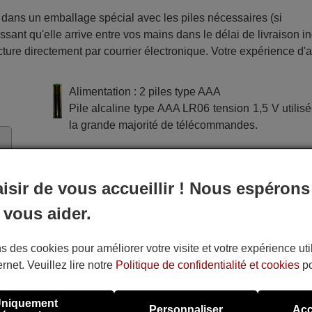
ans un emballage spécial avec les piles nécessaires (si
sant qu'elle arrive entre vos mains dans le délai de livraison i
ture directement par courrier électronique. Votre expérience d'
Alimentation : 2 piles type AAA
Pile alcaline type AAA LR06 tension 1,5 V utilis
la grande majorité de télécommandes.
aisir de vous accueillir ! Nous espérons
 vous aider.
s des cookies pour améliorer votre visite et votre expérience uti
ernet. Veuillez lire notre
Politique de confidentialité et cookies
po
niquement
Personnaliser
Acc