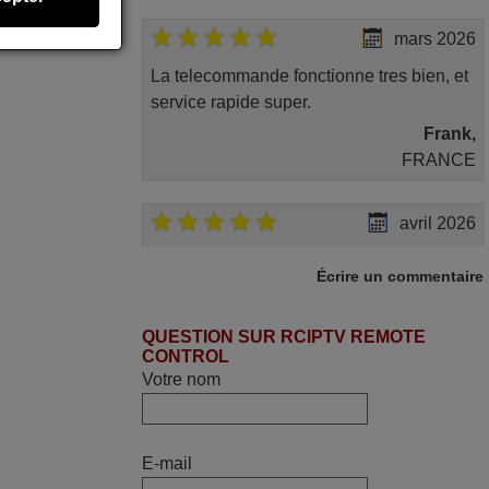
mars 2026
La telecommande fonctionne tres bien, et
service rapide super.
Frank,
FRANCE
avril 2026
Ravie de voir que ma commande
Écrire un commentaire
effectuée a 13h30est deja traitée et
expédiée Je vous en remercie d’avance
QUESTION SUR RCIPTV REMOTE
et attend la réception Encore merci
CONTROL
Jacqueline,
Votre nom
FRANCE
mars 2026
E-mail