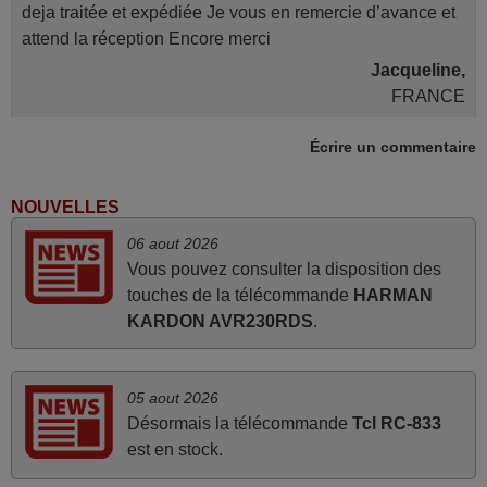
deja traitée et expédiée Je vous en remercie d’avance et
attend la réception Encore merci
Jacqueline,
FRANCE
Écrire un commentaire
mai 2026
Concerne la télécommande de remplacement pour le
NOUVELLES
vidéo projecteur Wimius P20. Un avis provisoire avait été
06 aout 2026
émis car le délai de 24h était dépassé, néanmoins j'ai
Vous pouvez consulter la disposition des
reçu la télécommande au cours du 3ème jour ouvré,
touches de la télécommande
HARMAN
compatible avec mon besoin. Concernant la
KARDON AVR230RDS
.
fonctionnalité de la télécommande, le produit tient sa
promesse. Le document permet de connaître facilement
la fonction des différentes touches. De plus, elle est
05 aout 2026
directement utilisable moyennant l'insertion des 2 piles
Désormais la télécommande
Tcl RC-833
fournies.
est en stock.
JEAN,