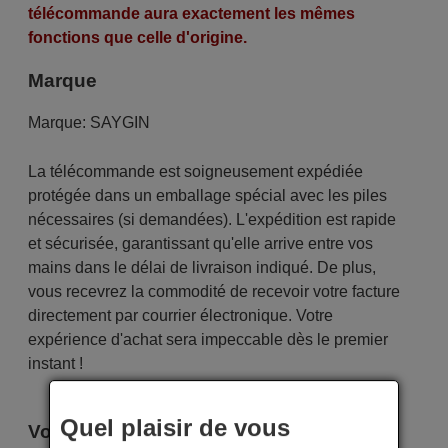
télécommande aura exactement les mêmes
fonctions que celle d'origine.
Marque
Marque:
SAYGIN
La télécommande est soigneusement expédiée
protégée dans un emballage spécial avec les piles
nécessaires (si demandées). L'expédition est rapide
et sécurisée, garantissant qu'elle arrive entre vos
mains dans le délai de livraison indiqué. De plus,
vous recevrez la commodité de recevoir votre facture
directement par courrier électronique. Votre
expérience d'achat sera impeccable dès le premier
instant !
Quel plaisir de vous
Voici certains modèles qui utilisent cette