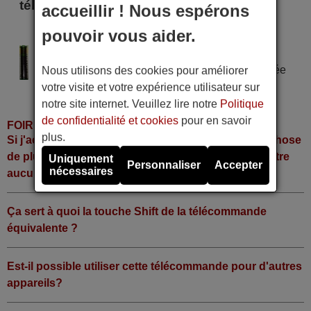
télécommande
accueillir ! Nous espérons
pouvoir vous aider.
SAYGIN SG 2050
Alimentation : 2 piles type AAA
Pile alcaline type AAA LR06 tension 1,5 V utilisée
Nous utilisons des cookies pour améliorer
dans la grande majorité de télécommandes.
votre visite et votre expérience utilisateur sur
notre site internet. Veuillez lire notre
Politique
de confidentialité et cookies
pour en savoir
FOIRE AUX QUESTIONS
plus.
Si j'achète la télécommande, dois-je faire quelque chose
de plus ou fonctionne-t-elle directement sans y mettre
Uniquement
Personnaliser
Accepter
nécessaires
aucun code?
Ça sert à quoi la touche Shift de la télécommande
équivalente ?
Est-il possible utiliser cette télécommande pour d'autres
appareils?