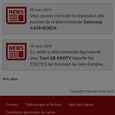
FRANCE
05 aout 2026
Vous pouvez consulter la disposition des
mars 2026
touches de la télécommande
Samsung
Je suis très content de cet achat. Cette télécommande est
AA59-00382A
.
d'une efficacité étonnante. Alors que la télécommande
d'origine ne fonctionnait plus (probablement le LED à
changer), et que certains boutons sur le Combiné Radio-
06 aout 2026
K7-DVD étaient inopérants. Voilà de quoi donner une
En vente la télécommande équivalente
seconde vie à mes deux Panasonic haut de gamme des
pour
Trevi SB 8300TV
laquelle fait
années 90
TOUTES les fonctions de celle d'origine.
Alain,
FRANCE
Voir plus
Copyright © Mandis Shop 2026
juin 2026
Parfait.. je recommande..!
Contact
Télécharger la facture
Avis des clients
Joel,
Conditions générales de vente