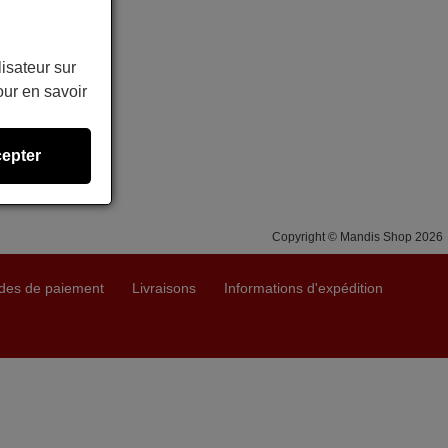
lisateur sur
ur en savoir
GZ1002BE3,
324009),
A12YV,
 DBO335AG,
epter
Copyright © Mandis Shop 2026
des de paiement
Livraisons
Informations d'expédition