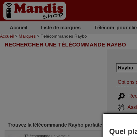
Accueil
Liste de marques
Télécom. pour cli
Accueil
>
Marques
> Télécommandes Raybo
RECHERCHER UNE TÉLÉCOMMANDE RAYBO
Options 
Rec
Assi
Trouvez la télécommande Raybo parfaite pour vous
Quel pl
Télécommande universelle
Télé