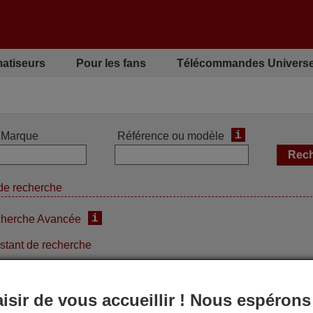
matiseurs
Pour les fans
Télécommandes Universe
i
Marque
Référence ou modèle
de recherche
i
herche Avancée
stant de recherche
aisir de vous accueillir ! Nous espérons
commande d'origine
Télécommande d'origine