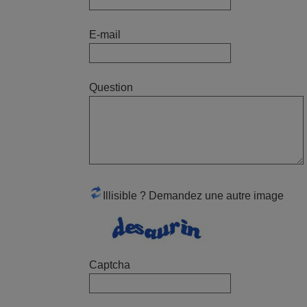
commande conforme livrée avec rapidité
enseigne très sérieuse
E-mail
Roger,
FRANCE
Question
juin 2021
Professionnel, rapide, parfait, je
recommande
Philippe,
FRANCE
Illisible ? Demandez une autre image
mai 2021
satisfait merci a tous
Weisse,
Captcha
FRANCE