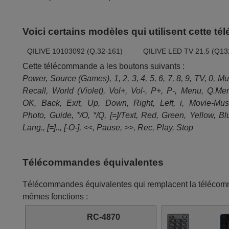
Voici certains modèles qui utilisent cette 
QILIVE 10103092 (Q.32-161)
QILIVE LED TV 21.5 (Q13
Cette télécommande a les boutons suivants :
Power, Source (Games), 1, 2, 3, 4, 5, 6, 7, 8, 9, TV, 0, Mu
Recall, World (Violet), Vol+, Vol-, P+, P-, Menu, Q.Me
OK, Back, Exit, Up, Down, Right, Left, i, Movie-Mus
Photo, Guide, */O, */Q, [=]/Text, Red, Green, Yellow, Bl
Lang., [=].., [-O-], <<, Pause, >>, Rec, Play, Stop
Télécommandes équivalentes
Télécommandes équivalentes qui remplacent la téléco
mêmes fonctions :
RC-4870