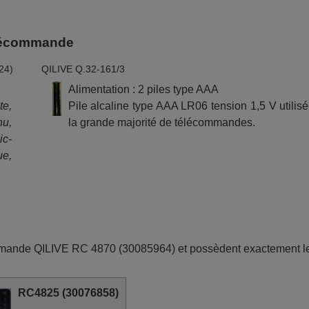
télécommande
24)
QILIVE Q.32-161/3
Alimentation : 2 piles type AAA
te,
Pile alcaline type AAA LR06 tension 1,5 V utilis
nu,
la grande majorité de télécommandes.
ic-
ue,
mmande QILIVE RC 4870 (30085964) et possèdent exactement l
RC4825 (30076858)