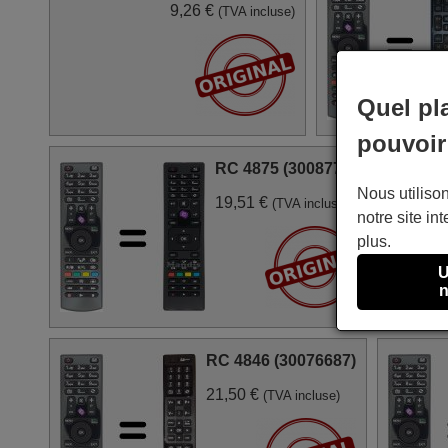
9,26 €
(TVA incluse)
Quel pl
pouvoir
RC 4875 (30087730)
Nous utilison
19,51 €
(TVA incluse)
notre site int
plus.
U
n
RC 4846 (30076687)
21,50 €
(TVA incluse)