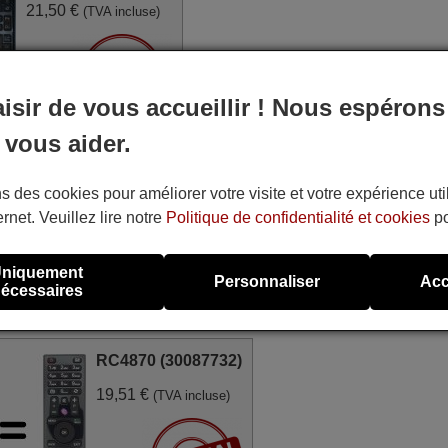
21,50 €
(TVA incluse)
aisir de vous accueillir ! Nous espérons
 vous aider.
RC 4876 (30088184)
s des cookies pour améliorer votre visite et votre expérience uti
21,50 €
(TVA incluse)
ernet. Veuillez lire notre
Politique de confidentialité et cookies
po
niquement
Personnaliser
Acc
écessaires
RC4870 (30087732)
19,51 €
(TVA incluse)