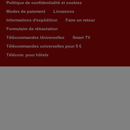
Politique de confidentialité et cookies
Ravie de voir que ma commande effectuée a 13h30est
Modes de paiement
Livraisons
deja traitée et expédiée Je vous en remercie d’avance
et attend la réception Encore merci
Informations d'expédition
Faire un retour
Jacqueline,
Formulaire de rétractation
FRANCE
Télécommandes Universelles
Smart TV
Télécommandes universelles pour 5 €
Télécom. pour hôtels