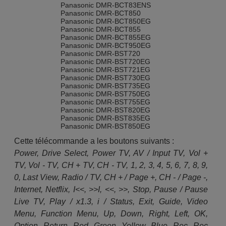
Panasonic DMR-BCT83ENS
Panasonic DMR-BCT850
Panasonic DMR-BCT850EG
Panasonic DMR-BCT855
Panasonic DMR-BCT855EG
Panasonic DMR-BCT950EG
Panasonic DMR-BST720
Panasonic DMR-BST720EG
Panasonic DMR-BST721EG
Panasonic DMR-BST730EG
Panasonic DMR-BST735EG
Panasonic DMR-BST750EG
Panasonic DMR-BST755EG
Panasonic DMR-BST820EG
Panasonic DMR-BST835EG
Panasonic DMR-BST850EG
Panasonic DMR-BST855EG
Cette télécommande a les boutons suivants :
Panasonic DMR-BST950EG
Panasonic DMR-BWT720EB
Power, Drive Select, Power TV, AV / Input TV, Vol +
Panasonic DMR-BWT735EB
TV, Vol - TV, CH + TV, CH - TV, 1, 2, 3, 4, 5, 6, 7, 8, 9,
Panasonic DMR-BWT735EB
Panasonic DMR-BWT735EC
0, Last View, Radio / TV, CH + / Page +, CH - / Page -,
Panasonic DMRBCT730EG
Internet, Netflix, I<<, >>I, <<, >>, Stop, Pause / Pause
Panasonic DMRBCT735EG
Panasonic DMRBCT73ENK
Live TV, Play / x1.3, i / Status, Exit, Guide, Video
Menu, Function Menu, Up, Down, Right, Left, OK,
Option, Return, Red, Green, Yellow, Blue, Rec, Rec