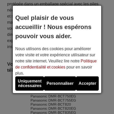
protégée dans un emballage spécial avec les piles
nécessaires (si demandées). L'expédition est rapide
et sécurisée, garantissant qu'elle arrive entre vos
Quel plaisir de vous
mains dans le délai de livraison indiqué. De plus,
accueillir ! Nous espérons
vous recevrez la commodité de recevoir votre facture
directement par courrier électronique. Votre
pouvoir vous aider.
expérience d'achat sera impeccable dès le premier
instant !
Nous utilisons des cookies pour améliorer
votre visite et votre expérience utilisateur sur
notre site internet. Veuillez lire notre
Politique
Voici certains modèles qui utilisent cette
de confidentialité et cookies
pour en savoir
télécommande
plus.
Panasonic DMR-BCT720
Uniquement
Personnaliser
Accepter
Panasonic DMR-BCT720EG
nécessaires
Panasonic DMR-BCT721EG
Panasonic DMR-BCT73
Panasonic DMR-BCT750EG
Panasonic DMR-BCT755EG
Panasonic DMR-BCT820
Panasonic DMR-BCT820EG
Panasonic DMR-BCT835EG