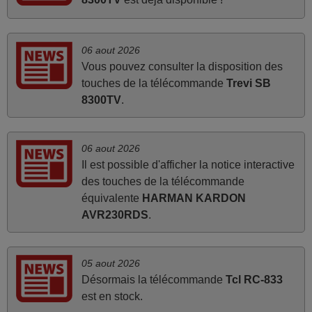
Frank,
FRANCE
06 aout 2026
mars 2026
Vous pouvez consulter la disposition des
touches de la télécommande
Trevi SB
Super Service
8300TV
.
Mario,
AUTRICHE
06 aout 2026
Il est possible d'afficher la notice interactive
mars 2026
des touches de la télécommande
Je suis très content de cet achat. Cette télécommande est
équivalente
HARMAN KARDON
d'une efficacité étonnante. Alors que la télécommande
AVR230RDS
.
d'origine ne fonctionnait plus (probablement le LED à
changer), et que certains boutons sur le Combiné Radio-
K7-DVD étaient inopérants. Voilà de quoi donner une
05 aout 2026
seconde vie à mes deux Panasonic haut de gamme des
Désormais la télécommande
Tcl RC-833
années 90
est en stock.