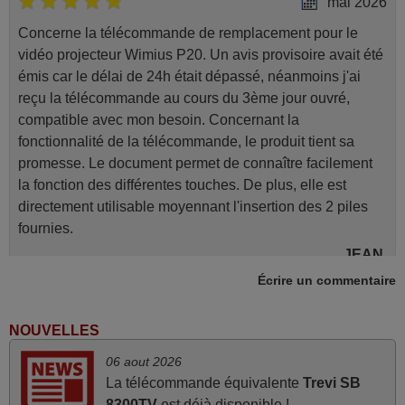
mai 2026
Concerne la télécommande de remplacement pour le
vidéo projecteur Wimius P20. Un avis provisoire avait été
émis car le délai de 24h était dépassé, néanmoins j'ai
reçu la télécommande au cours du 3ème jour ouvré,
compatible avec mon besoin. Concernant la
fonctionnalité de la télécommande, le produit tient sa
promesse. Le document permet de connaître facilement
la fonction des différentes touches. De plus, elle est
directement utilisable moyennant l'insertion des 2 piles
fournies.
JEAN,
FRANCE
Écrire un commentaire
NOUVELLES
mars 2026
06 aout 2026
La telecommande fonctionne tres bien, et service rapide
La télécommande équivalente
Trevi SB
super.
8300TV
est déjà disponible !