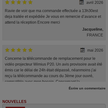
avril 2026
Ravie de voir que ma commande effectuée a 13h30est
deja traitée et expédiée Je vous en remercie d’avance et
attend la réception Encore merci
Jacqueline,
FRANCE
mai 2026
Concerne la télécommande de remplacement pour le
vidéo projecteur Wimius P20. Un avis provisoire avait été
émis car le délai de 24h était dépassé, néanmoins j'ai
reçu la télécommande au cours du 3ème jour ouvré,
compatible avec mon besoin. Concernant la
fonctionnalité de la télécommande, le produit tient sa
Écrire un commentaire
promesse. Le document permet de connaître facilement
la fonction des différentes touches. De plus, elle est
NOUVELLES
directement utilisable moyennant l'insertion des 2 piles