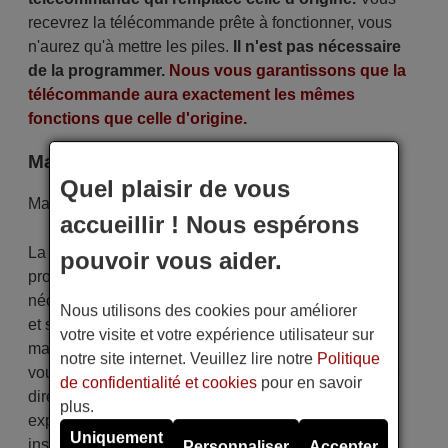
recevrez la télécommande prête à fonctionner, vous
n'aurez qu'à mettre les piles.
Il n'est pas nécessaire
de la programmer.
Nous vous garantissons que la
télécommande aura exactement les mêmes
fonctions que celle d'origine.
Marque
Quel plaisir de vous
Marque:
PX
accueillir ! Nous espérons
La télécommande est soigneusement expédiée
pouvoir vous aider.
protégée dans un emballage spécial avec les piles
nécessaires (si demandées). L'expédition est rapide
Nous utilisons des cookies pour améliorer
et sécurisée, garantissant qu'elle arrive entre vos
votre visite et votre expérience utilisateur sur
mains dans le délai de livraison indiqué. De plus,
notre site internet. Veuillez lire notre
Politique
vous recevrez la commodité de recevoir votre facture
de confidentialité et cookies
pour en savoir
directement par courrier électronique. Votre
plus.
expérience d'achat sera impeccable dès le premier
Uniquement
instant !
Personnaliser
Accepter