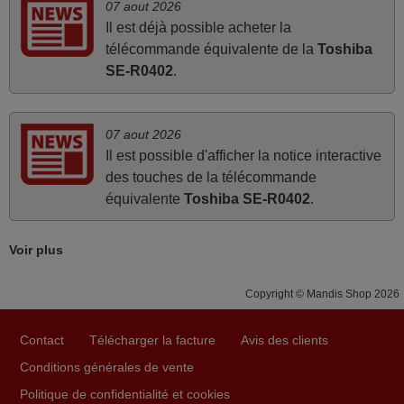
07 aout 2026
fournies.
Il est déjà possible acheter la
JEAN,
télécommande équivalente de la
Toshiba
FRANCE
SE-R0402
.
juin 2026
07 aout 2026
Parfait.. je recommande..!
Il est possible d'afficher la notice interactive
Joel,
des touches de la télécommande
FRANCE
équivalente
Toshiba SE-R0402
.
mars 2026
Voir plus
La telecommande fonctionne tres bien, et service rapide
Copyright © Mandis Shop 2026
super.
Frank,
Contact
Télécharger la facture
Avis des clients
FRANCE
Conditions générales de vente
Politique de confidentialité et cookies