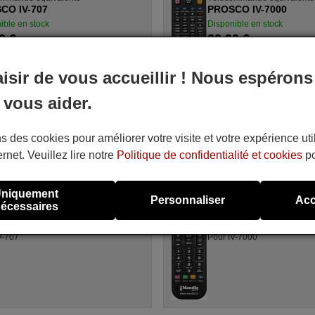
CO IV-707
PROSCO IV-7000
ible en stock
Disponible en stock
0 €
20,90 €
(TVA incluse)
(TVA incluse)
SCO
PROSCO
V-707
Pour IV-7000
aisir de vous accueillir ! Nous espérons
 vous aider.
s des cookies pour améliorer votre visite et votre expérience uti
ernet. Veuillez lire notre
Politique de confidentialité et cookies
po
ommande équivalente
Télécommande équivalente
CO IV 707
PROSCO IV 7000
ible en stock
Disponible en stock
niquement
Personnaliser
Acc
0 €
20,90 €
écessaires
(TVA incluse)
(TVA incluse)
SCO
PROSCO
V-707
Pour IV-7000