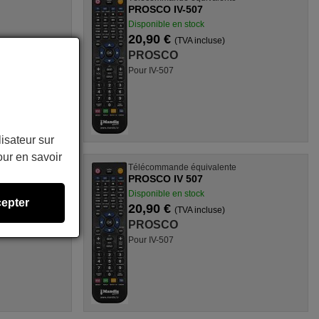
PROSCO IV-507
Disponible en stock
20,90 €
(TVA incluse)
PROSCO
Pour IV-507
lisateur sur
ur en savoir
Télécommande équivalente
PROSCO IV 507
Disponible en stock
epter
20,90 €
(TVA incluse)
PROSCO
Pour IV-507