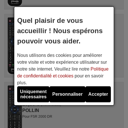
Quel plaisir de vous
Télécommande équivalente
POLLIN HD3000CIPLUS
accueillir ! Nous espérons
Disponible en stock
20,50 €
(TVA incluse)
pouvoir vous aider.
POLLIN
Pour HD 3000 CI PLUS, HD 3000 CI PLUS
Nous utilisons des cookies pour améliorer
votre visite et votre expérience utilisateur sur
notre site internet. Veuillez lire notre
Politique
de confidentialité et cookies
pour en savoir
plus.
Télécommande équivalente
Uniquement
POLLIN FSR2000DR
Personnaliser
Accepter
nécessaires
Disponible en stock
20,50 €
(TVA incluse)
POLLIN
Pour FSR 2000 DR