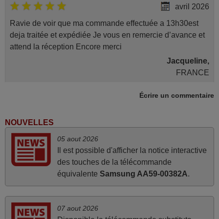
avril 2026
Ravie de voir que ma commande effectuée a 13h30est
deja traitée et expédiée Je vous en remercie d’avance et
attend la réception Encore merci
Jacqueline,
FRANCE
Écrire un commentaire
juin 2026
Parfait.. je recommande..!
NOUVELLES
Joel,
05 aout 2026
FRANCE
Il est possible d'afficher la notice interactive
des touches de la télécommande
équivalente
Samsung AA59-00382A
.
mars 2026
Super Service
Mario,
07 aout 2026