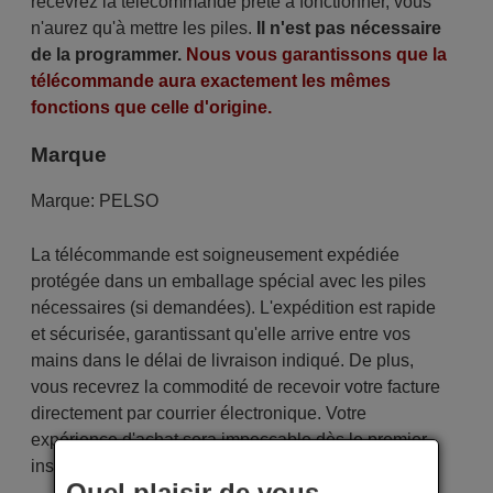
recevrez la télécommande prête à fonctionner, vous
n'aurez qu'à mettre les piles.
Il n'est pas nécessaire
de la programmer.
Nous vous garantissons que la
télécommande aura exactement les mêmes
fonctions que celle d'origine.
Marque
Marque:
PELSO
La télécommande est soigneusement expédiée
protégée dans un emballage spécial avec les piles
nécessaires (si demandées). L'expédition est rapide
et sécurisée, garantissant qu'elle arrive entre vos
mains dans le délai de livraison indiqué. De plus,
vous recevrez la commodité de recevoir votre facture
directement par courrier électronique. Votre
expérience d'achat sera impeccable dès le premier
instant !
Quel plaisir de vous