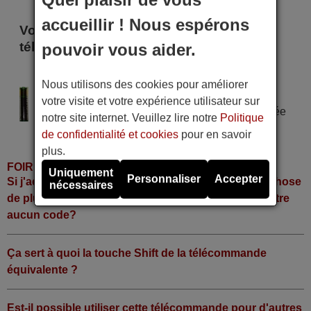
accueillir ! Nous espérons
Voici certains modèles qui utilisent cette
télécommande
pouvoir vous aider.
PELSO THD 2500 CX
Nous utilisons des cookies pour améliorer
Alimentation : 2 piles type AAA
votre visite et votre expérience utilisateur sur
Pile alcaline type AAA LR06 tension 1,5 V utilisée
notre site internet. Veuillez lire notre
Politique
dans la grande majorité de télécommandes.
de confidentialité et cookies
pour en savoir
plus.
FOIRE AUX QUESTIONS
Uniquement
Personnaliser
Accepter
Si j'achète la télécommande, dois-je faire quelque chose
nécessaires
de plus ou fonctionne-t-elle directement sans y mettre
aucun code?
Ça sert à quoi la touche Shift de la télécommande
équivalente ?
Est-il possible utiliser cette télécommande pour d'autres