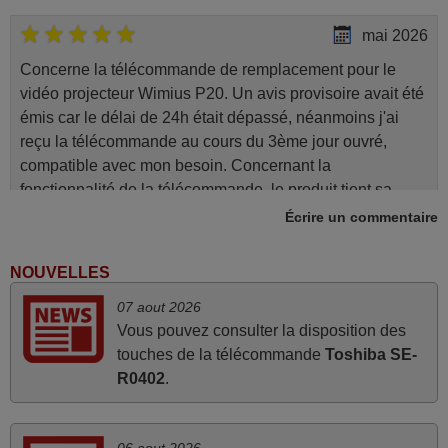
mai 2026
Concerne la télécommande de remplacement pour le
vidéo projecteur Wimius P20. Un avis provisoire avait été
émis car le délai de 24h était dépassé, néanmoins j'ai
reçu la télécommande au cours du 3ème jour ouvré,
compatible avec mon besoin. Concernant la
fonctionnalité de la télécommande, le produit tient sa
promesse. Le document permet de connaître facilement
Écrire un commentaire
la fonction des différentes touches. De plus, elle est
directement utilisable moyennant l'insertion des 2 piles
NOUVELLES
fournies.
07 aout 2026
JEAN,
Vous pouvez consulter la disposition des
FRANCE
touches de la télécommande
Toshiba SE-
R0402
.
avril 2026
Ravie de voir que ma commande effectuée a 13h30est
06 aout 2026