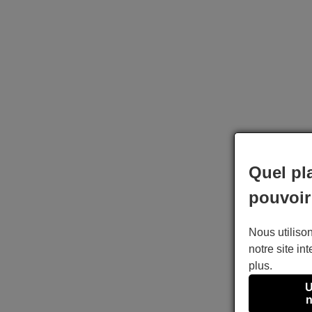
Quel pl
pouvoir
Nous utilison
notre site int
plus.
U
n