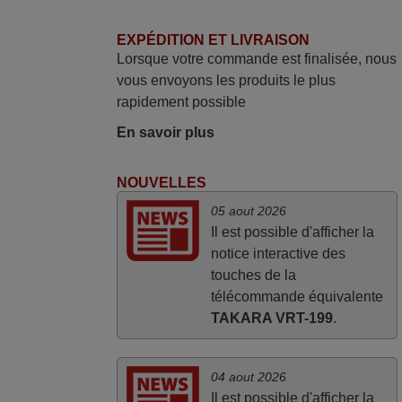
mars 2026
EXPÉDITION ET LIVRAISON
Je suis très content de cet achat. Cette
Lorsque votre commande est finalisée, nous
télécommande est d'une efficacité
vous envoyons les produits le plus
étonnante. Alors que la télécommande
rapidement possible
d'origine ne fonctionnait plus
(probablement le LED à changer), et que
En savoir plus
certains boutons sur le Combiné Radio-
K7-DVD étaient inopérants. Voilà de quoi
NOUVELLES
donner une seconde vie à mes deux
05 aout 2026
Panasonic haut de gamme des années
Il est possible d'afficher la
90
notice interactive des
Alain,
touches de la
FRANCE
télécommande équivalente
TAKARA VRT-199
.
04 aout 2026
Il est possible d'afficher la