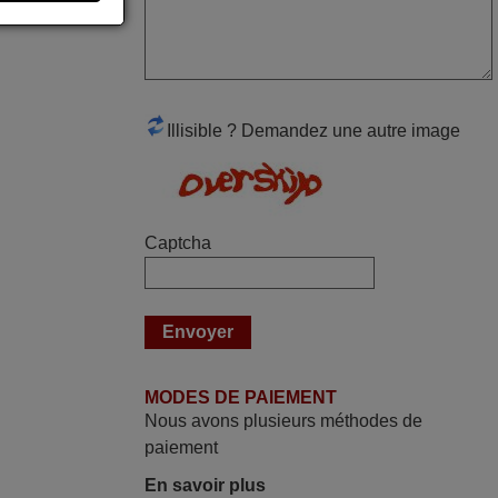
mai 2026
Concerne la télécommande de
remplacement pour le vidéo projecteur
Wimius P20. Un avis provisoire avait été
Illisible ? Demandez une autre image
émis car le délai de 24h était dépassé,
néanmoins j'ai reçu la télécommande au
cours du 3ème jour ouvré, compatible
avec mon besoin. Concernant la
Captcha
fonctionnalité de la télécommande, le
produit tient sa promesse. Le document
permet de connaître facilement la fonction
des différentes touches. De plus, elle est
directement utilisable moyennant
l'insertion des 2 piles fournies.
MODES DE PAIEMENT
JEAN,
Nous avons plusieurs méthodes de
FRANCE
paiement
En savoir plus