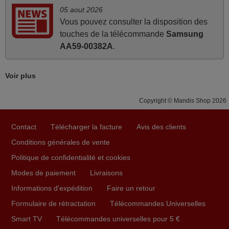
Super Service
05 aout 2026
Mario,
Vous pouvez consulter la disposition des
AUTRICHE
touches de la télécommande
Samsung
AA59-00382A
.
mai 2026
Voir plus
Concerne la télécommande de remplacement pour le
vidéo projecteur Wimius P20. Un avis provisoire avait été
Copyright © Mandis Shop 2026
émis car le délai de 24h était dépassé, néanmoins j'ai
reçu la télécommande au cours du 3ème jour ouvré,
compatible avec mon besoin. Concernant la
Contact
Télécharger la facture
Avis des clients
fonctionnalité de la télécommande, le produit tient sa
Conditions générales de vente
promesse. Le document permet de connaître facilement
Politique de confidentialité et cookies
la fonction des différentes touches. De plus, elle est
Modes de paiement
Livraisons
directement utilisable moyennant l'insertion des 2 piles
fournies.
Informations d'expédition
Faire un retour
JEAN,
Formulaire de rétractation
Télécommandes Universelles
FRANCE
Smart TV
Télécommandes universelles pour 5 €