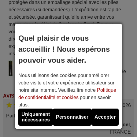
protégée dans un emballage spécial avec les piles
nécessaires (si demandées). L'expédition est rapide
et sécurisée, garantissant qu'elle arrive entre vos
mains dans le délai de livraison indiqué. De plus,
vous recevrez la commodité de recevoir votre facture
Quel plaisir de vous
directement par courrier électronique. Votre
expérience d'achat sera impeccable dès le premier
accueillir ! Nous espérons
instant !
pouvoir vous aider.
Alimentation : 2 piles type AAA
Pile alcaline type AAA LR06 tension 1,5 V utilisée
Nous utilisons des cookies pour améliorer
dans la grande majorité de télécommandes.
votre visite et votre expérience utilisateur sur
notre site internet. Veuillez lire notre
Politique
AVIS DES CLIENTS
de confidentialité et cookies
pour en savoir
plus.
juin 2026
Uniquement
Parfait.. je recommande..!
Personnaliser
Accepter
nécessaires
Joel,
FRANCE