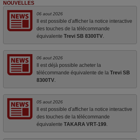
d'origine ne fonctionnait plus (probablement le LED à
NOUVELLES
changer), et que certains boutons sur le Combiné Radio-
06 aout 2026
K7-DVD étaient inopérants. Voilà de quoi donner une
Il est possible d'afficher la notice interactive
seconde vie à mes deux Panasonic haut de gamme des
des touches de la télécommande
années 90
équivalente
Trevi SB 8300TV
.
Alain,
FRANCE
06 aout 2026
Il est déjà possible acheter la
avril 2026
télécommande équivalente de la
Trevi SB
Ravie de voir que ma commande effectuée a 13h30est
8300TV
.
deja traitée et expédiée Je vous en remercie d’avance et
attend la réception Encore merci
05 aout 2026
Jacqueline,
Il est possible d'afficher la notice interactive
FRANCE
des touches de la télécommande
équivalente
TAKARA VRT-199
.
mars 2026