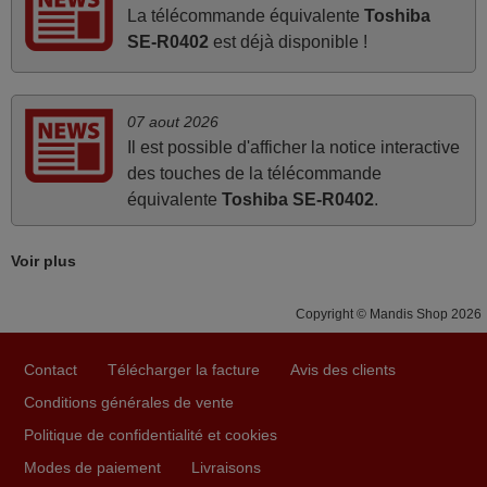
émis car le délai de 24h était dépassé, néanmoins j'ai
La télécommande équivalente
Toshiba
reçu la télécommande au cours du 3ème jour ouvré,
SE-R0402
est déjà disponible !
compatible avec mon besoin. Concernant la
fonctionnalité de la télécommande, le produit tient sa
promesse. Le document permet de connaître facilement
07 aout 2026
la fonction des différentes touches. De plus, elle est
Il est possible d'afficher la notice interactive
directement utilisable moyennant l'insertion des 2 piles
des touches de la télécommande
fournies.
équivalente
Toshiba SE-R0402
.
JEAN,
FRANCE
Voir plus
mars 2026
Copyright © Mandis Shop 2026
Super Service
Contact
Télécharger la facture
Avis des clients
Mario,
Conditions générales de vente
AUTRICHE
Politique de confidentialité et cookies
Modes de paiement
Livraisons
mars 2026