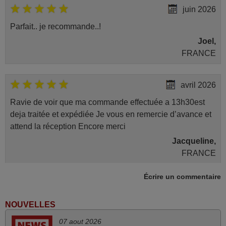
juin 2026
Parfait.. je recommande..!
Joel,
FRANCE
avril 2026
Ravie de voir que ma commande effectuée a 13h30est
deja traitée et expédiée Je vous en remercie d’avance et
attend la réception Encore merci
Jacqueline,
FRANCE
Écrire un commentaire
mai 2026
Concerne la télécommande de remplacement pour le
NOUVELLES
vidéo projecteur Wimius P20. Un avis provisoire avait été
07 aout 2026