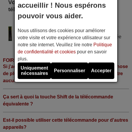
Voici certains modèles qui utilisent cette
accueillir ! Nous espérons
télécommande
pouvoir vous aider.
NOVIS JX-2022D
Alimentation : 2 piles type AAA
Nous utilisons des cookies pour améliorer
Pile alcaline type AAA LR06 tension 1,5 V utilisée
votre visite et votre expérience utilisateur sur
dans la grande majorité de télécommandes.
notre site internet. Veuillez lire notre
Politique
de confidentialité et cookies
pour en savoir
plus.
FOIRE AUX QUESTIONS
Si j'achète la télécommande, dois-je faire quelque chose
Uniquement
Personnaliser
Accepter
nécessaires
de plus ou fonctionne-t-elle directement sans y mettre
aucun code?
Ça sert à quoi la touche Shift de la télécommande
équivalente ?
Est-il possible utiliser cette télécommande pour d'autres
appareils?