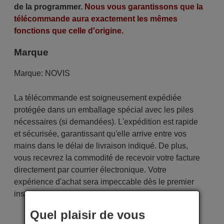
de la programmer.
Nous vous garantissons que la
télécommande aura exactement les mêmes
fonctions que celle d'origine.
Marque
Marque:
NOVIS
La télécommande est soigneusement expédiée
protégée dans un emballage spécial avec les piles
nécessaires (si demandées). L'expédition est rapide
et sécurisée, garantissant qu'elle arrive entre vos
mains dans le délai de livraison indiqué. De plus,
vous recevrez la commodité de recevoir votre facture
directement par courrier électronique. Votre
expérience d'achat sera impeccable dès le premier
instant !
Quel plaisir de vous