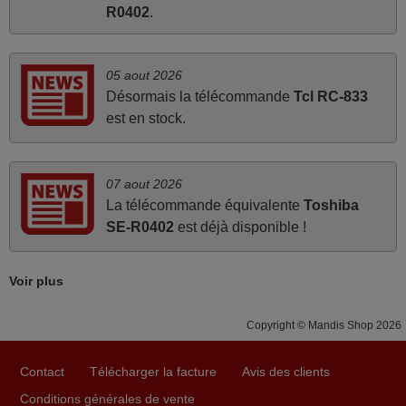
R0402
.
avril 2026
Ravie de voir que ma commande effectuée a 13h30est
deja traitée et expédiée Je vous en remercie d’avance et
05 aout 2026
attend la réception Encore merci
Désormais la télécommande
Tcl RC-833
Jacqueline,
est en stock.
FRANCE
07 aout 2026
juin 2026
La télécommande équivalente
Toshiba
Parfait.. je recommande..!
SE-R0402
est déjà disponible !
Joel,
FRANCE
Voir plus
Copyright © Mandis Shop 2026
mars 2026
La telecommande fonctionne tres bien, et service rapide
Contact
Télécharger la facture
Avis des clients
super.
Conditions générales de vente