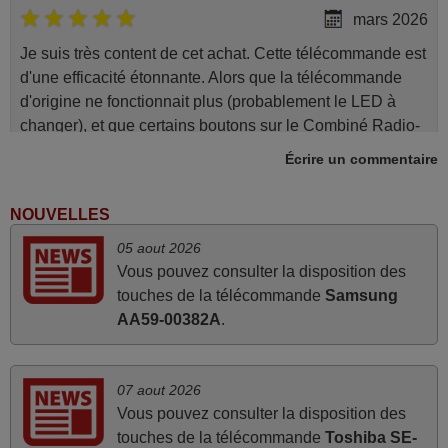
mars 2026
Je suis très content de cet achat. Cette télécommande est
d'une efficacité étonnante. Alors que la télécommande
d'origine ne fonctionnait plus (probablement le LED à
changer), et que certains boutons sur le Combiné Radio-
K7-DVD étaient inopérants. Voilà de quoi donner une
Écrire un commentaire
seconde vie à mes deux Panasonic haut de gamme des
années 90
NOUVELLES
Alain,
05 aout 2026
FRANCE
Vous pouvez consulter la disposition des
touches de la télécommande
Samsung
mars 2026
AA59-00382A
.
Tout bien.
Pascal,
07 aout 2026
FRANCE
Vous pouvez consulter la disposition des
touches de la télécommande
Toshiba SE-