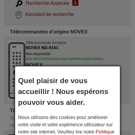
i
Recherche Avancée
Assistant de recherche
Télécommandes d'origine NOVEX
Télécommande d'origine
NOVEX ND-9161
Non disponible
(voir télécommandes équivalentes disponibles)
NOVEX
Quel plaisir de vous
accueillir ! Nous espérons
pouvoir vous aider.
Télécommandes de rechange NOVEX
Nous utilisons des cookies pour améliorer
Toutes ces télécommandes de remplacement possèdent
votre visite et votre expérience utilisateur sur
l'intégralité des fonctions de la télécommande d'origine
notre site internet. Veuillez lire notre
Politique