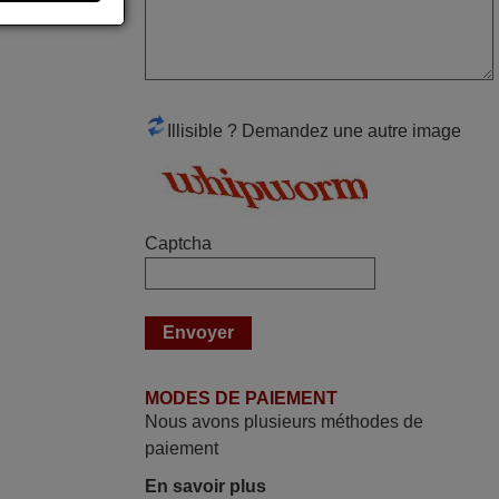
télécommande est d'une efficacité
étonnante. Alors que la télécommande
d'origine ne fonctionnait plus
(probablement le LED à changer), et que
certains boutons sur le Combiné Radio-
Illisible ? Demandez une autre image
K7-DVD étaient inopérants. Voilà de quoi
donner une seconde vie à mes deux
Panasonic haut de gamme des années
90
Captcha
Alain,
FRANCE
juin 2026
Parfait.. je recommande..!
MODES DE PAIEMENT
Joel,
Nous avons plusieurs méthodes de
FRANCE
paiement
En savoir plus