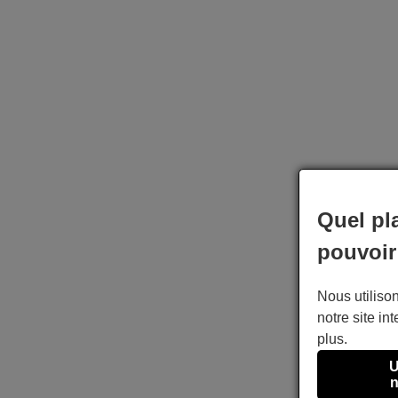
Quel pl
pouvoir
Nous utilison
notre site int
plus.
U
n