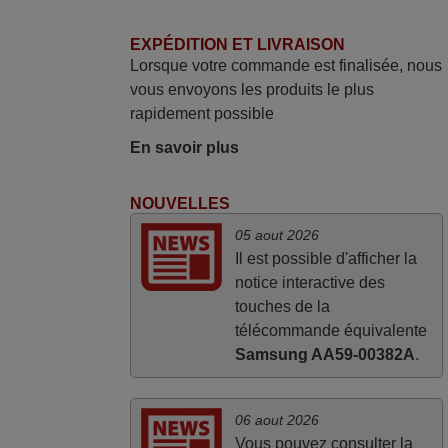
avril 2026
Ravie de voir que ma commande
EXPÉDITION ET LIVRAISON
Lorsque votre commande est finalisée, nous
effectuée a 13h30est deja traitée et
vous envoyons les produits le plus
expédiée Je vous en remercie d’avance
rapidement possible
et attend la réception Encore merci
Jacqueline,
En savoir plus
FRANCE
NOUVELLES
mars 2026
05 aout 2026
Il est possible d'afficher la
Tout bien.
notice interactive des
Pascal,
touches de la
FRANCE
télécommande équivalente
Samsung AA59-00382A
.
06 aout 2026
Vous pouvez consulter la