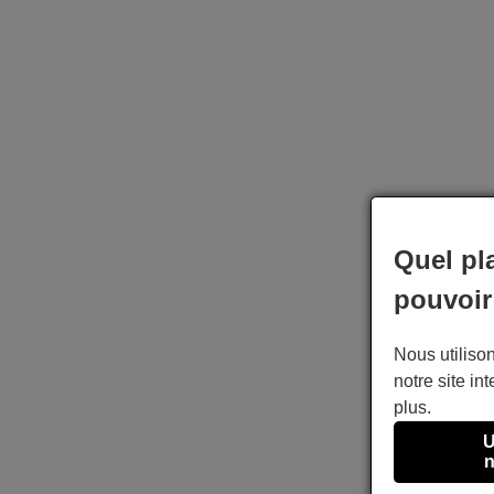
Quel pl
pouvoir
Nous utilison
notre site int
plus.
U
n