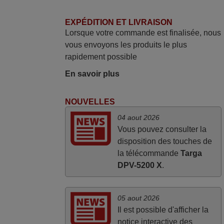
Wimius P20. Un avis provisoire avait été
EXPÉDITION ET LIVRAISON
émis car le délai de 24h était dépassé,
Lorsque votre commande est finalisée, nous
néanmoins j'ai reçu la télécommande au
vous envoyons les produits le plus
cours du 3ème jour ouvré, compatible
rapidement possible
avec mon besoin. Concernant la
fonctionnalité de la télécommande, le
En savoir plus
produit tient sa promesse. Le document
permet de connaître facilement la fonction
NOUVELLES
des différentes touches. De plus, elle est
04 aout 2026
directement utilisable moyennant
Vous pouvez consulter la
l'insertion des 2 piles fournies.
disposition des touches de
JEAN,
la télécommande
Targa
FRANCE
DPV-5200 X
.
05 aout 2026
Il est possible d'afficher la
notice interactive des