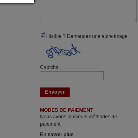
FRANCE
juin 2026
Parfait.. je recommande..!
Illisible ? Demandez une autre image
Joel,
FRANCE
mars 2026
Captcha
La telecommande fonctionne tres bien, et
service rapide super.
Frank,
FRANCE
MODES DE PAIEMENT
Nous avons plusieurs méthodes de
mai 2026
paiement
Concerne la télécommande de
En savoir plus
remplacement pour le vidéo projecteur