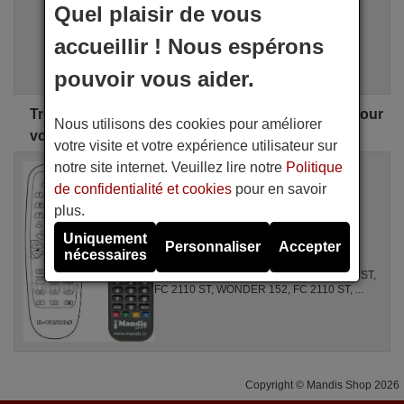
Quel plaisir de vous
i
Recherche Avancée
accueillir ! Nous espérons
Assistant de recherche
pouvoir vous aider.
Trouvez la télécommande NICAMAGIC parfaite pour
Nous utilisons des cookies pour améliorer
vous
votre visite et votre expérience utilisateur sur
notre site internet. Veuillez lire notre
Politique
Télécommande équivalente
NICAMAGIC REMCON110
de confidentialité et cookies
pour en savoir
Disponible en stock
plus.
20,90 €
(TVA incluse)
Uniquement
NICAMAGIC
Personnaliser
Accepter
nécessaires
Pour FC2000, FC 2015 T, FC 2110 ST, FC
2115 T, FS 2120 ST, FS 2140 ST, FS 2870 ST,
FC 2110 ST, WONDER 152, FC 2110 ST, ...
Copyright © Mandis Shop 2026