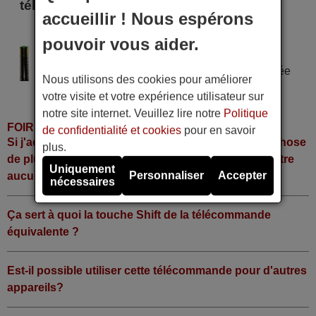
télécommande
accueillir ! Nous espérons
NETVIL H264
pouvoir vous aider.
Alimentation : 2 piles type AAA
Pile alcaline type AAA LR06 tension 1,5 V utilisée
Nous utilisons des cookies pour améliorer
dans la grande majorité de télécommandes.
votre visite et votre expérience utilisateur sur
notre site internet. Veuillez lire notre
Politique
FOIRE AUX QUESTIONS
de confidentialité et cookies
pour en savoir
Si j'achète la télécommande, dois-je faire quelque chose
plus.
de plus ou fonctionne-t-elle directement sans y mettre
Uniquement
Personnaliser
Accepter
aucun code?
nécessaires
Ça sert à quoi la touche Shift de la télécommande
équivalente ?
Est-il possible utiliser cette télécommande pour d'autres
appareils?