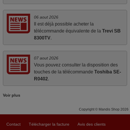
Super Service
Mario,
06 aout 2026
AUTRICHE
Il est déjà possible acheter la
télécommande équivalente de la
Trevi SB
mars 2026
8300TV
.
La telecommande fonctionne tres bien, et service rapide
super.
07 aout 2026
Frank,
Vous pouvez consulter la disposition des
FRANCE
touches de la télécommande
Toshiba SE-
R0402
.
mai 2026
Voir plus
Concerne la télécommande de remplacement pour le
vidéo projecteur Wimius P20. Un avis provisoire avait été
Copyright © Mandis Shop 2026
émis car le délai de 24h était dépassé, néanmoins j'ai
reçu la télécommande au cours du 3ème jour ouvré,
compatible avec mon besoin. Concernant la
Contact
Télécharger la facture
Avis des clients