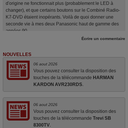
d'origine ne fonctionnait plus (probablement le LED à
changer), et que certains boutons sur le Combiné Radio-
K7-DVD étaient inopérants. Voilà de quoi donner une
seconde vie à mes deux Panasonic haut de gamme des
années 90
Écrire un commentaire
Alain,
FRANCE
NOUVELLES
avril 2026
06 aout 2026
Vous pouvez consulter la disposition des
Ravie de voir que ma commande effectuée a 13h30est
touches de la télécommande
HARMAN
deja traitée et expédiée Je vous en remercie d’avance et
KARDON AVR230RDS
.
attend la réception Encore merci
Jacqueline,
FRANCE
06 aout 2026
Vous pouvez consulter la disposition des
touches de la télécommande
Trevi SB
mars 2026
8300TV
.