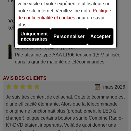
instant !
votre visite et votre expérience utilisateur sur
notre site internet. Veuillez lire notre
Politique
de confidentialité et cookies
pour en savoir
Voici certains modèles qui utilisent cette
plus.
télécommande
Uniquement
Personnaliser
Accepter
nécessaires
NECOLA NP 89 R
Alimentation : 2 piles type AAA
Pile alcaline type AAA LR06 tension 1,5 V utilisée
dans la grande majorité de télécommandes.
AVIS DES CLIENTS
mars 2026
Je suis très content de cet achat. Cette télécommande est
d'une efficacité étonnante. Alors que la télécommande
d'origine ne fonctionnait plus (probablement le LED à
changer), et que certains boutons sur le Combiné Radio-
K7-DVD étaient inopérants. Voilà de quoi donner une