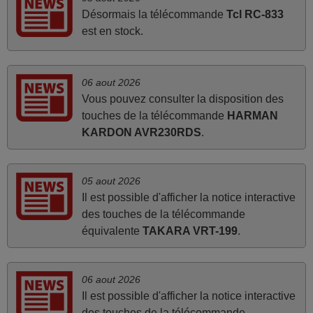
avril 2026
Désormais la télécommande
Tcl RC-833
est en stock.
Ravie de voir que ma commande effectuée a 13h30est
deja traitée et expédiée Je vous en remercie d’avance et
attend la réception Encore merci
06 aout 2026
Jacqueline,
Vous pouvez consulter la disposition des
FRANCE
touches de la télécommande
HARMAN
KARDON AVR230RDS
.
mai 2026
Concerne la télécommande de remplacement pour le
05 aout 2026
vidéo projecteur Wimius P20. Un avis provisoire avait été
Il est possible d'afficher la notice interactive
émis car le délai de 24h était dépassé, néanmoins j'ai
des touches de la télécommande
reçu la télécommande au cours du 3ème jour ouvré,
équivalente
TAKARA VRT-199
.
compatible avec mon besoin. Concernant la
fonctionnalité de la télécommande, le produit tient sa
promesse. Le document permet de connaître facilement
06 aout 2026
la fonction des différentes touches. De plus, elle est
Il est possible d'afficher la notice interactive
directement utilisable moyennant l'insertion des 2 piles
des touches de la télécommande