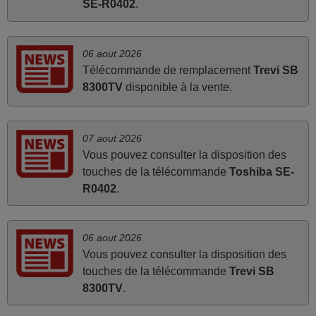
SE-R0402
.
directement utilisable moyennant l'insertion des 2 piles
fournies.
JEAN,
06 aout 2026
FRANCE
Télécommande de remplacement
Trevi SB
8300TV
disponible à la vente.
mars 2026
La telecommande fonctionne tres bien, et service rapide
07 aout 2026
super.
Vous pouvez consulter la disposition des
Frank,
touches de la télécommande
Toshiba SE-
FRANCE
R0402
.
mars 2026
06 aout 2026
Super Service
Vous pouvez consulter la disposition des
touches de la télécommande
Trevi SB
Mario,
8300TV
.
AUTRICHE