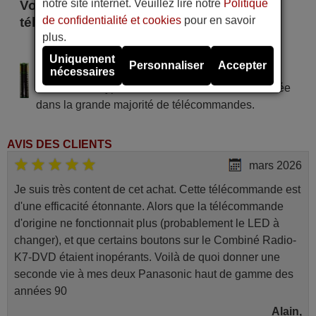
notre site internet. Veuillez lire notre
Politique
Voici certains modèles qui utilisent cette
de confidentialité et cookies
pour en savoir
télécommande
plus.
Mascot 27 D
Uniquement
Personnaliser
Accepter
Alimentation : 2 piles type AAA
nécessaires
Pile alcaline type AAA LR06 tension 1,5 V utilisée
dans la grande majorité de télécommandes.
AVIS DES CLIENTS
mars 2026
Je suis très content de cet achat. Cette télécommande est
d'une efficacité étonnante. Alors que la télécommande
d'origine ne fonctionnait plus (probablement le LED à
changer), et que certains boutons sur le Combiné Radio-
K7-DVD étaient inopérants. Voilà de quoi donner une
seconde vie à mes deux Panasonic haut de gamme des
années 90
Alain,