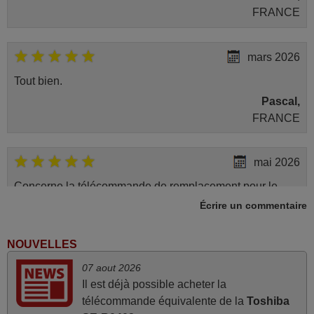
FRANCE
mars 2026
Tout bien.
Pascal,
FRANCE
mai 2026
Concerne la télécommande de remplacement pour le
vidéo projecteur Wimius P20. Un avis provisoire avait été
Écrire un commentaire
émis car le délai de 24h était dépassé, néanmoins j'ai
reçu la télécommande au cours du 3ème jour ouvré,
NOUVELLES
compatible avec mon besoin. Concernant la
07 aout 2026
fonctionnalité de la télécommande, le produit tient sa
Il est déjà possible acheter la
promesse. Le document permet de connaître facilement
télécommande équivalente de la
Toshiba
la fonction des différentes touches. De plus, elle est