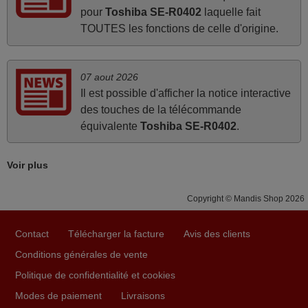
pour
Toshiba SE-R0402
laquelle fait
mars 2026
TOUTES les fonctions de celle d'origine.
Super Service
Mario,
07 aout 2026
AUTRICHE
Il est possible d'afficher la notice interactive
des touches de la télécommande
équivalente
Toshiba SE-R0402
.
juin 2026
Parfait.. je recommande..!
Voir plus
Joel,
FRANCE
Copyright © Mandis Shop 2026
Contact
Télécharger la facture
Avis des clients
mai 2026
Conditions générales de vente
Concerne la télécommande de remplacement pour le
vidéo projecteur Wimius P20. Un avis provisoire avait été
Politique de confidentialité et cookies
émis car le délai de 24h était dépassé, néanmoins j'ai
Modes de paiement
Livraisons
reçu la télécommande au cours du 3ème jour ouvré,