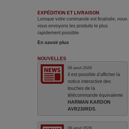
EXPÉDITION ET LIVRAISON
mars 2026
Lorsque votre commande est finalisée, nous
vous envoyons les produits le plus
La telecommande fonctionne tres bien, et
rapidement possible
service rapide super.
Frank,
En savoir plus
FRANCE
NOUVELLES
mars 2026
06 aout 2026
Il est possible d'afficher la
Super Service
notice interactive des
Mario,
touches de la
AUTRICHE
télécommande équivalente
HARMAN KARDON
AVR230RDS
.
06 aout 2026