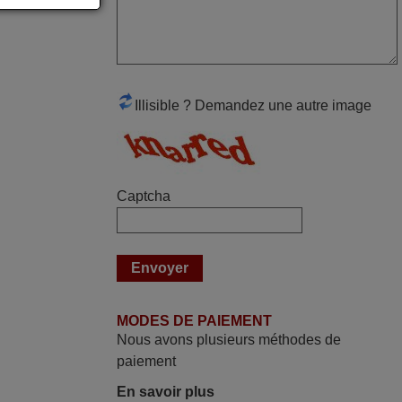
produit tient sa promesse. Le document
permet de connaître facilement la fonction
des différentes touches. De plus, elle est
directement utilisable moyennant
l'insertion des 2 piles fournies.
Illisible ? Demandez une autre image
JEAN,
FRANCE
juin 2026
Captcha
Parfait.. je recommande..!
Joel,
FRANCE
MODES DE PAIEMENT
mars 2026
Nous avons plusieurs méthodes de
Tout bien.
paiement
Pascal,
En savoir plus
FRANCE