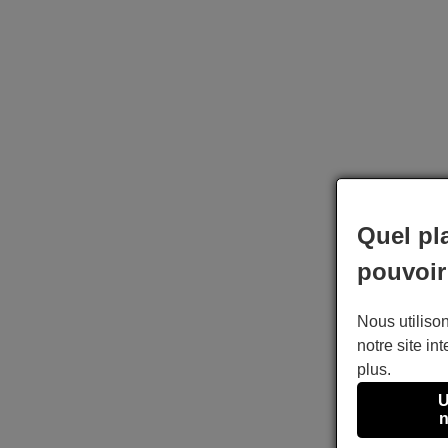
Quel pl
pouvoir
Nous utilison
notre site int
plus.
U
n