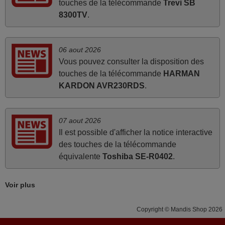
touches de la télécommande
Trevi SB
FRANCE
8300TV
.
mars 2026
06 aout 2026
Super Service
Vous pouvez consulter la disposition des
touches de la télécommande
HARMAN
Mario,
KARDON AVR230RDS
.
AUTRICHE
mars 2026
07 aout 2026
Il est possible d'afficher la notice interactive
La telecommande fonctionne tres bien, et service rapide
des touches de la télécommande
super.
équivalente
Toshiba SE-R0402
.
Frank,
FRANCE
Voir plus
mars 2026
Copyright © Mandis Shop 2026
Je suis très content de cet achat. Cette télécommande est