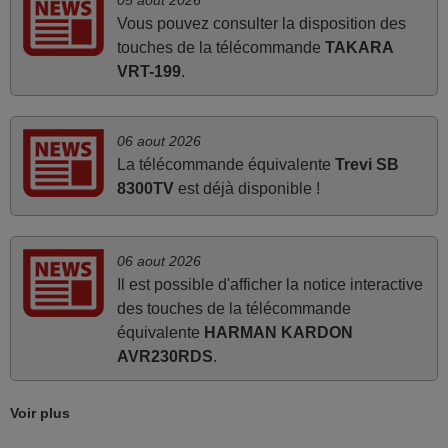
directement utilisable moyennant l'insertion des 2 piles
Vous pouvez consulter la disposition des
fournies.
touches de la télécommande
TAKARA
JEAN,
VRT-199
.
FRANCE
06 aout 2026
mars 2026
La télécommande équivalente
Trevi SB
Je suis très content de cet achat. Cette télécommande est
8300TV
est déjà disponible !
d'une efficacité étonnante. Alors que la télécommande
d'origine ne fonctionnait plus (probablement le LED à
changer), et que certains boutons sur le Combiné Radio-
06 aout 2026
K7-DVD étaient inopérants. Voilà de quoi donner une
Il est possible d'afficher la notice interactive
seconde vie à mes deux Panasonic haut de gamme des
des touches de la télécommande
années 90
équivalente
HARMAN KARDON
Alain,
AVR230RDS
.
FRANCE
Voir plus
mars 2026