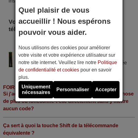
instant !
Quel plaisir de vous
accueillir ! Nous espérons
Voici certains modèles qui utilisent cette
télécommande
pouvoir vous aider.
MATSUYAMA DTT 600
MATSUYAMA DTT 600
Nous utilisons des cookies pour améliorer
votre visite et votre expérience utilisateur sur
Alimentation : 2 piles type AAA
notre site internet. Veuillez lire notre
Politique
Pile alcaline type AAA LR06 tension 1,5 V utilisée
de confidentialité et cookies
pour en savoir
dans la grande majorité de télécommandes.
plus.
Uniquement
FOIRE AUX QUESTIONS
Personnaliser
Accepter
nécessaires
Si j'achète la télécommande, dois-je faire quelque chose
de plus ou fonctionne-t-elle directement sans y mettre
aucun code?
Ça sert à quoi la touche Shift de la télécommande
équivalente ?