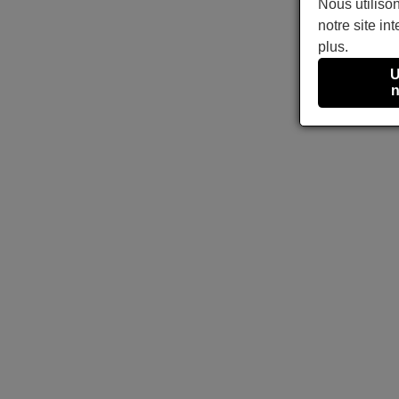
Nous utilison
notre site int
plus.
U
n