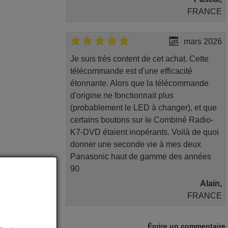
FRANCE
mars 2026
Je suis très content de cet achat. Cette
télécommande est d'une efficacité
étonnante. Alors que la télécommande
d'origine ne fonctionnait plus
(probablement le LED à changer), et que
certains boutons sur le Combiné Radio-
K7-DVD étaient inopérants. Voilà de quoi
donner une seconde vie à mes deux
Panasonic haut de gamme des années
90
Alain,
FRANCE
juin 2026
Écrire un commentaire