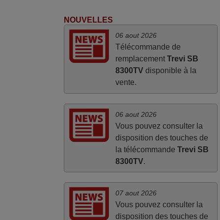
produit tient sa promesse. Le document
permet de connaître facilement la fonction
NOUVELLES
des différentes touches. De plus, elle est
06 aout 2026
directement utilisable moyennant
Télécommande de
l'insertion des 2 piles fournies.
remplacement
Trevi SB
JEAN,
8300TV
disponible à la
FRANCE
vente.
06 aout 2026
Vous pouvez consulter la
disposition des touches de
la télécommande
Trevi SB
8300TV
.
07 aout 2026
Vous pouvez consulter la
disposition des touches de