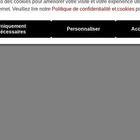
s des cookies pour améliorer votre visite et votre expérience uti
ernet. Veuillez lire notre
Politique de confidentialité et cookies
po
niquement
Personnaliser
Acc
écessaires