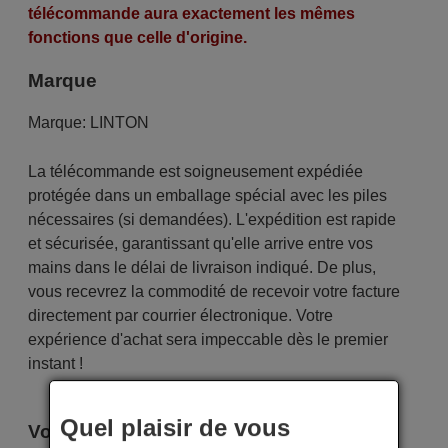
télécommande aura exactement les mêmes
fonctions que celle d'origine.
Marque
Marque:
LINTON
La télécommande est soigneusement expédiée
protégée dans un emballage spécial avec les piles
nécessaires (si demandées). L'expédition est rapide
et sécurisée, garantissant qu'elle arrive entre vos
mains dans le délai de livraison indiqué. De plus,
vous recevrez la commodité de recevoir votre facture
directement par courrier électronique. Votre
expérience d'achat sera impeccable dès le premier
instant !
Quel plaisir de vous
Voici certains modèles qui utilisent cette