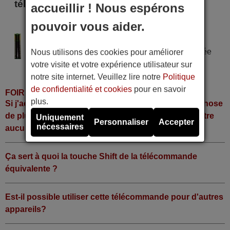
télécommande
accueillir ! Nous espérons
pouvoir vous aider.
LINTON 28736
Alimentation : 2 piles type AAA
Pile alcaline type AAA LR06 tension 1,5 V utilisée
Nous utilisons des cookies pour améliorer
dans la grande majorité de télécommandes.
votre visite et votre expérience utilisateur sur
notre site internet. Veuillez lire notre
Politique
de confidentialité et cookies
pour en savoir
FOIRE AUX QUESTIONS
plus.
Si j'achète la télécommande, dois-je faire quelque chose
de plus ou fonctionne-t-elle directement sans y mettre
Uniquement
Personnaliser
Accepter
nécessaires
aucun code?
Ça sert à quoi la touche Shift de la télécommande
équivalente ?
Est-il possible utiliser cette télécommande pour d'autres
appareils?