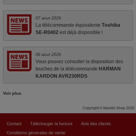
Parfait.. je recommande..!
Joel,
07 aout 2026
FRANCE
La télécommande équivalente
Toshiba
SE-R0402
est déjà disponible !
mai 2026
Concerne la télécommande de remplacement pour le
06 aout 2026
vidéo projecteur Wimius P20. Un avis provisoire avait été
Vous pouvez consulter la disposition des
émis car le délai de 24h était dépassé, néanmoins j'ai
touches de la télécommande
HARMAN
reçu la télécommande au cours du 3ème jour ouvré,
KARDON AVR230RDS
.
compatible avec mon besoin. Concernant la
fonctionnalité de la télécommande, le produit tient sa
promesse. Le document permet de connaître facilement
Voir plus
la fonction des différentes touches. De plus, elle est
directement utilisable moyennant l'insertion des 2 piles
Copyright © Mandis Shop 2026
fournies.
JEAN,
Contact
Télécharger la facture
Avis des clients
FRANCE
Conditions générales de vente