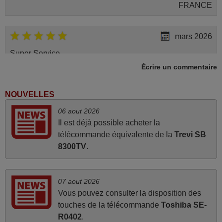
FRANCE
mars 2026
Super Service
Écrire un commentaire
Mario,
AUTRICHE
NOUVELLES
avril 2026
06 aout 2026
Il est déjà possible acheter la
Ravie de voir que ma commande effectuée a 13h30est
télécommande équivalente de la
Trevi SB
deja traitée et expédiée Je vous en remercie d’avance et
8300TV
.
attend la réception Encore merci
Jacqueline,
FRANCE
07 aout 2026
Vous pouvez consulter la disposition des
touches de la télécommande
Toshiba SE-
juin 2026
R0402
.