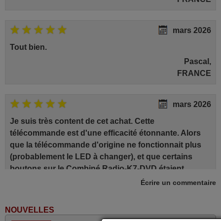
mars 2026
Tout bien.
Pascal,
FRANCE
mars 2026
Je suis très content de cet achat. Cette
télécommande est d'une efficacité étonnante. Alors
que la télécommande d'origine ne fonctionnait plus
(probablement le LED à changer), et que certains
boutons sur le Combiné Radio-K7-DVD étaient
inopérants. Voilà de quoi donner une seconde vie à
Écrire un commentaire
mes deux Panasonic haut de gamme des années 90
Alain,
NOUVELLES
FRANCE