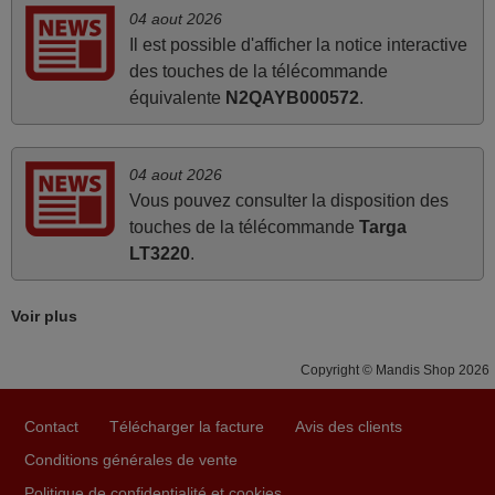
promesse. Le document permet de connaître facilement
04 aout 2026
la fonction des différentes touches. De plus, elle est
Il est possible d'afficher la notice interactive
directement utilisable moyennant l'insertion des 2 piles
des touches de la télécommande
fournies.
équivalente
N2QAYB000572
.
JEAN,
FRANCE
04 aout 2026
Vous pouvez consulter la disposition des
mars 2026
touches de la télécommande
Targa
La telecommande fonctionne tres bien, et service rapide
LT3220
.
super.
Frank,
Voir plus
FRANCE
Copyright © Mandis Shop 2026
juin 2026
Contact
Télécharger la facture
Avis des clients
Parfait.. je recommande..!
Conditions générales de vente
Joel,
Politique de confidentialité et cookies