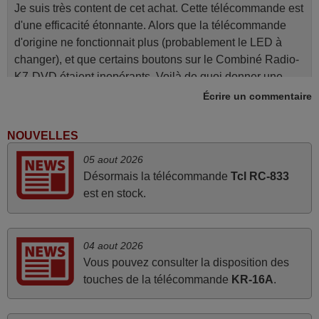
Je suis très content de cet achat. Cette télécommande est
d'une efficacité étonnante. Alors que la télécommande
d'origine ne fonctionnait plus (probablement le LED à
changer), et que certains boutons sur le Combiné Radio-
K7-DVD étaient inopérants. Voilà de quoi donner une
seconde vie à mes deux Panasonic haut de gamme des
Écrire un commentaire
années 90
Alain,
NOUVELLES
FRANCE
05 aout 2026
Désormais la télécommande
Tcl RC-833
mai 2026
est en stock.
Concerne la télécommande de remplacement pour le
vidéo projecteur Wimius P20. Un avis provisoire avait été
04 aout 2026
émis car le délai de 24h était dépassé, néanmoins j'ai
Vous pouvez consulter la disposition des
reçu la télécommande au cours du 3ème jour ouvré,
touches de la télécommande
KR-16A
.
compatible avec mon besoin. Concernant la
fonctionnalité de la télécommande, le produit tient sa