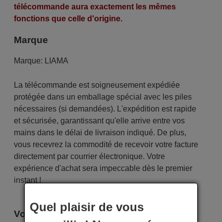
télécommande aura exactement les mêmes
fonctions que celle d'origine.
Marque
Marque:
LIAMA
La télécommande est soigneusement expédiée
protégée dans un emballage spécial avec les piles
nécessaires (si demandées). L'expédition est rapide
et sécurisée, garantissant qu'elle arrive entre vos
mains dans le délai de livraison indiqué. De plus,
vous recevrez la commodité de recevoir votre facture
directement par courrier électronique. Votre
expérience d'achat sera impeccable dès le premier
instant !
Quel plaisir de vous
Voici certains modèles qui utilisent cette