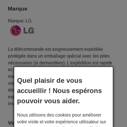
Marque
Marque:
LG
La télécommande est soigneusement expédiée
protégée dans un emballage spécial avec les piles
nécessaires (si demandées). L'expédition est rapide
et sécurisée, garantissant qu'elle arrive entre vos
mains dans le délai de livraison indiqué. De plus,
Quel plaisir de vous
vous recevrez la commodité de recevoir votre facture
accueillir ! Nous espérons
directement par courrier électronique. Votre
expérience d'achat sera impeccable dès le premier
pouvoir vous aider.
instant !
Nous utilisons des cookies pour améliorer
votre visite et votre expérience utilisateur sur
Voici certains modèles qui utilisent cette