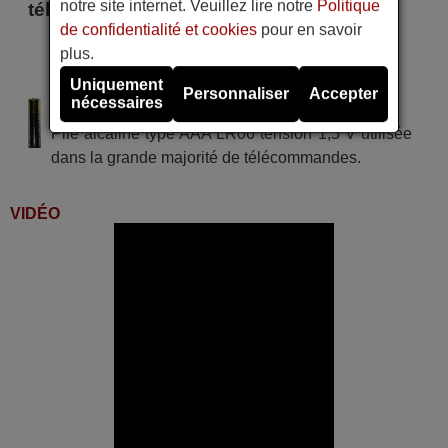
notre site internet. Veuillez lire notre
Politique
télécommande
de confidentialité et cookies
pour en savoir
LG AM07BH.NSJ
plus.
LG DM07RH.NSJ
LG S12ETNSJ
Uniquement
Personnaliser
Accepter
nécessaires
Alimentation : 2 piles type AAA
Pile alcaline type AAA LR06 tension 1,5 V utilisée
dans la grande majorité de télécommandes.
VIDÉO