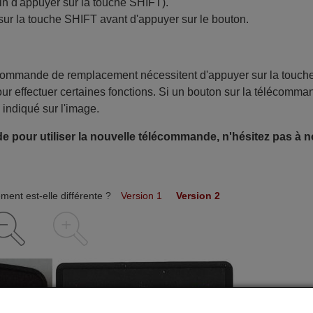
in d'appuyer sur la touche SHIFT).
sur la touche SHIFT avant d'appuyer sur le bouton.
écommande de remplacement nécessitent d'appuyer sur la touch
ur effectuer certaines fonctions. Si un bouton sur la télécomma
 indiqué sur l'image.
e pour utiliser la nouvelle télécommande, n'hésitez pas à 
ent est-elle différente ?
Version 1
Version 2