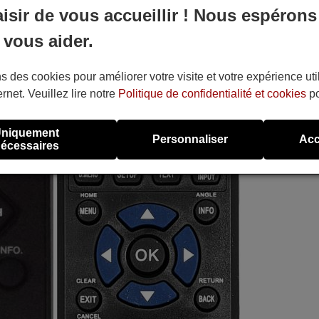
aisir de vous accueillir ! Nous espérons
 vous aider.
s des cookies pour améliorer votre visite et votre expérience uti
ernet. Veuillez lire notre
Politique de confidentialité et cookies
po
niquement
Personnaliser
Acc
écessaires