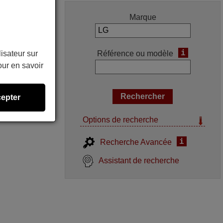
Marque
i
Référence ou modèle
lisateur sur
ur en savoir
epter
Options de recherche
i
Recherche Avancée
Assistant de recherche