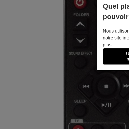
Quel pl
pouvoir
Nous utilison
notre site int
plus.
U
n