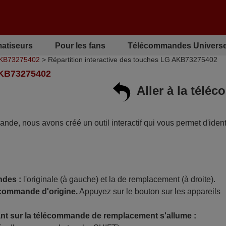
matiseurs
Pour les fans
Télécommandes Universe
AKB73275402
> Répartition interactive des touches LG AKB73275402
KB73275402
Aller à la tél
mande, nous avons créé un outil interactif qui vous permet d'identi
ndes :
l'originale (à gauche) et la de remplacement (à droite).
écommande d'origine.
Appuyez sur le bouton sur les appareils
t sur la télécommande de remplacement s'allume :