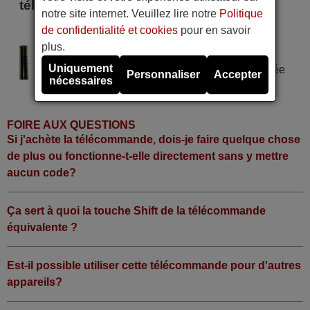
télécommande
notre site internet. Veuillez lire notre
Politique
de confidentialité et cookies
pour en savoir
Kic CI 528 Z
plus.
Alimentation : 2 piles type AAA
Uniquement
Pile alcaline type AAA LR06 tension 1,5 V utilisée
Personnaliser
Accepter
nécessaires
dans la grande majorité de télécommandes.
FOIRE AUX QUESTIONS
Si j'achète la télécommande, dois-je faire quelque chose
de plus ou fonctionne-t-elle directement sans y mettre
aucun code?
Ça sert à quoi la touche Shift de la télécommande
équivalente ?
Est-il possible utiliser cette télécommande pour d'autres
appareils?