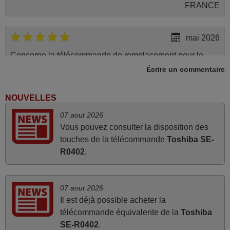
FRANCE
mai 2026
Concerne la télécommande de remplacement pour le
vidéo projecteur Wimius P20. Un avis provisoire avait été
Écrire un commentaire
émis car le délai de 24h était dépassé, néanmoins j'ai
reçu la télécommande au cours du 3ème jour ouvré,
NOUVELLES
compatible avec mon besoin. Concernant la
07 aout 2026
fonctionnalité de la télécommande, le produit tient sa
Vous pouvez consulter la disposition des
promesse. Le document permet de connaître facilement
touches de la télécommande
Toshiba SE-
la fonction des différentes touches. De plus, elle est
R0402
.
directement utilisable moyennant l'insertion des 2 piles
fournies.
JEAN,
07 aout 2026
FRANCE
Il est déjà possible acheter la
télécommande équivalente de la
Toshiba
SE-R0402
.
avril 2026