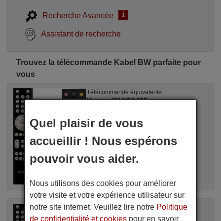
i
Recherche Avancée
Assistant de recherche
Trouvez la télécommande Kabel BW parfaite pour
vous
Télécommande équivalente
Humax WHV15406
Disponible en stock
20,50 €
Quel plaisir de vous
(TVA incluse)
accueillir ! Nous espérons
Pour 2297544
pouvoir vous aider.
Nous utilisons des cookies pour améliorer
votre visite et votre expérience utilisateur sur
notre site internet. Veuillez lire notre
Politique
Télécommande équivalente
Humax SEC0113
de confidentialité et cookies
pour en savoir