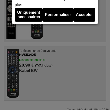
Disponible en stock
plus.
20,90 €
(TVA incluse)
Uniquement
Personnaliser
Accepter
nécessaires
Pour 2297544
Télécommande équivalente
HVS53425
Disponible en stock
20,90 €
(TVA incluse)
Kabel BW
Copyright © Mandis Shop 2026