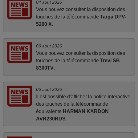
04 aout 2026
reçu la télécommande au cours du 3ème jour ouvré,
Vous pouvez consulter la disposition des
compatible avec mon besoin. Concernant la
touches de la télécommande
Targa DPV-
fonctionnalité de la télécommande, le produit tient sa
5200 X
.
promesse. Le document permet de connaître facilement
la fonction des différentes touches. De plus, elle est
directement utilisable moyennant l'insertion des 2 piles
06 aout 2026
fournies.
Vous pouvez consulter la disposition des
JEAN,
touches de la télécommande
Trevi SB
FRANCE
8300TV
.
mars 2026
06 aout 2026
La telecommande fonctionne tres bien, et service rapide
Il est possible d'afficher la notice interactive
super.
des touches de la télécommande
équivalente
HARMAN KARDON
Frank,
AVR230RDS
.
FRANCE