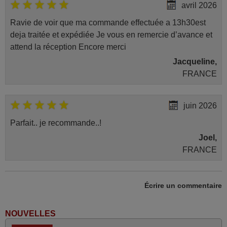
avril 2026
Ravie de voir que ma commande effectuée a 13h30est
deja traitée et expédiée Je vous en remercie d’avance et
attend la réception Encore merci
Jacqueline,
FRANCE
juin 2026
Parfait.. je recommande..!
Joel,
FRANCE
mai 2026
Écrire un commentaire
Concerne la télécommande de remplacement pour le
vidéo projecteur Wimius P20. Un avis provisoire avait été
NOUVELLES
émis car le délai de 24h était dépassé, néanmoins j'ai