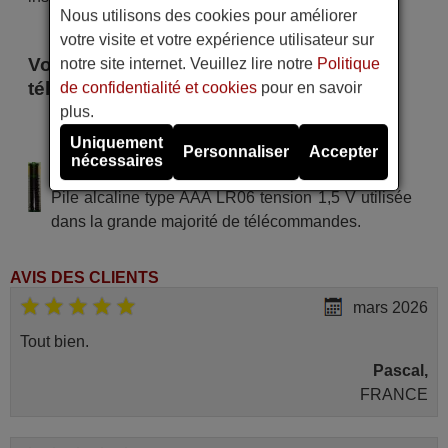
Nous utilisons des cookies pour améliorer
votre visite et votre expérience utilisateur sur
Voici certains modèles qui utilisent cette
notre site internet. Veuillez lire notre
Politique
télécommande
de confidentialité et cookies
pour en savoir
plus.
KUBA ELECTRONIC 900 K
Uniquement
2200 G
Personnaliser
Accepter
nécessaires
Alimentation : 2 piles type AAA
Pile alcaline type AAA LR06 tension 1,5 V utilisée
dans la grande majorité de télécommandes.
AVIS DES CLIENTS
mars 2026
Tout bien.
Pascal,
FRANCE