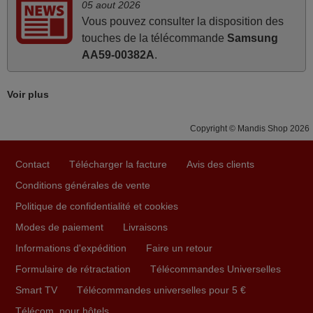
mars 2026
05 aout 2026
Vous pouvez consulter la disposition des
Super Service
touches de la télécommande
Samsung
Mario,
AA59-00382A
.
AUTRICHE
Voir plus
mars 2026
Copyright © Mandis Shop 2026
Je suis très content de cet achat. Cette télécommande est
d'une efficacité étonnante. Alors que la télécommande
d'origine ne fonctionnait plus (probablement le LED à
Contact
Télécharger la facture
Avis des clients
changer), et que certains boutons sur le Combiné Radio-
Conditions générales de vente
K7-DVD étaient inopérants. Voilà de quoi donner une
Politique de confidentialité et cookies
seconde vie à mes deux Panasonic haut de gamme des
Modes de paiement
Livraisons
années 90
Informations d'expédition
Faire un retour
Alain,
FRANCE
Formulaire de rétractation
Télécommandes Universelles
Smart TV
Télécommandes universelles pour 5 €
Télécom. pour hôtels