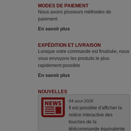
Tout bien.
MODES DE PAIEMENT
Pascal,
Nous avons plusieurs méthodes de
FRANCE
paiement
En savoir plus
mars 2026
EXPÉDITION ET LIVRAISON
Je suis très content de cet achat. Cette
Lorsque votre commande est finalisée, nous
télécommande est d'une efficacité
vous envoyons les produits le plus
étonnante. Alors que la télécommande
rapidement possible
d'origine ne fonctionnait plus
(probablement le LED à changer), et que
En savoir plus
certains boutons sur le Combiné Radio-
K7-DVD étaient inopérants. Voilà de quoi
NOUVELLES
donner une seconde vie à mes deux
04 aout 2026
Panasonic haut de gamme des années
Il est possible d'afficher la
90
notice interactive des
Alain,
touches de la
FRANCE
télécommande équivalente