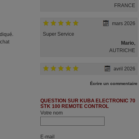
FRANCE
mars 2026
Super Service
ndiqué.
achat
Mario,
AUTRICHE
avril 2026
Ravie de voir que ma commande
Écrire un commentaire
effectuée a 13h30est deja traitée et
expédiée Je vous en remercie d’avance
QUESTION SUR KUBA ELECTRONIC 70
et attend la réception Encore merci
STK 100 REMOTE CONTROL
Jacqueline,
Votre nom
FRANCE
mai 2026
E-mail