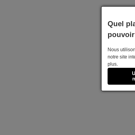
Quel pl
pouvoir
Nous utilison
notre site int
plus.
U
n