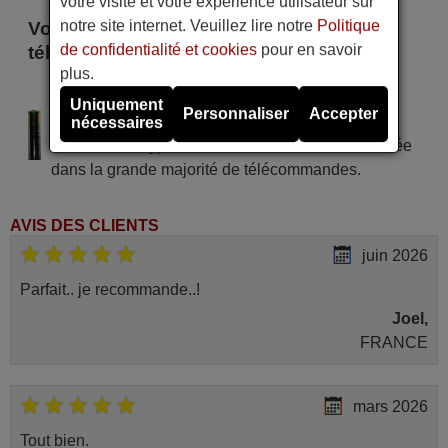
votre visite et votre expérience utilisateur sur
notre site internet. Veuillez lire notre
Politique
Voici certains modèles qui utilisent cette
de confidentialité et cookies
pour en savoir
télécommande
plus.
KUBA ELECTRONIC 2800 S
Uniquement
Personnaliser
Accepter
Alimentation : 2 piles type AAA
nécessaires
Pile alcaline type AAA LR06 tension 1,5 V utilisée
dans la grande majorité de télécommandes.
AVIS DES CLIENTS
juin 2026
Parfait.. je recommande..!
Joel,
FRANCE
mars 2026
Tout bien.