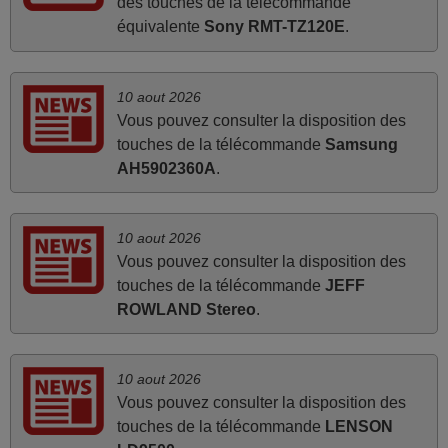
des touches de la télécommande
années 90
équivalente
Sony RMT-TZ120E
.
Alain,
FRANCE
10 aout 2026
Vous pouvez consulter la disposition des
mars 2026
touches de la télécommande
Samsung
Super Service
AH5902360A
.
Mario,
AUTRICHE
10 aout 2026
Vous pouvez consulter la disposition des
avril 2026
touches de la télécommande
JEFF
ROWLAND Stereo
.
Ravie de voir que ma commande effectuée a 13h30est
deja traitée et expédiée Je vous en remercie d’avance et
attend la réception Encore merci
10 aout 2026
Jacqueline,
Vous pouvez consulter la disposition des
FRANCE
touches de la télécommande
LENSON