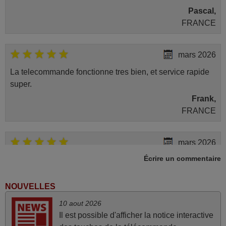
Pascal,
FRANCE
mars 2026
La telecommande fonctionne tres bien, et service rapide
super.
Frank,
FRANCE
mars 2026
Écrire un commentaire
Je suis très content de cet achat. Cette télécommande est
d'une efficacité étonnante. Alors que la télécommande
d'origine ne fonctionnait plus (probablement le LED à
NOUVELLES
changer), et que certains boutons sur le Combiné Radio-
10 aout 2026
K7-DVD étaient inopérants. Voilà de quoi donner une
Il est possible d'afficher la notice interactive
seconde vie à mes deux Panasonic haut de gamme des