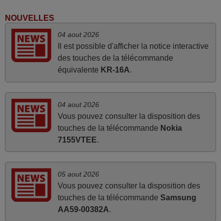
années 90
NOUVELLES
Alain,
04 aout 2026
FRANCE
Il est possible d'afficher la notice interactive
des touches de la télécommande
avril 2026
équivalente
KR-16A
.
Ravie de voir que ma commande effectuée a 13h30est
deja traitée et expédiée Je vous en remercie d’avance et
04 aout 2026
attend la réception Encore merci
Vous pouvez consulter la disposition des
Jacqueline,
touches de la télécommande
Nokia
FRANCE
7155VTEE
.
mars 2026
05 aout 2026
Super Service
Vous pouvez consulter la disposition des
Mario,
touches de la télécommande
Samsung
AUTRICHE
AA59-00382A
.