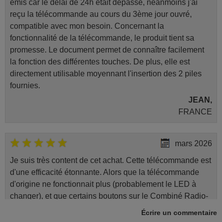
émis car le délai de 24h était dépassé, néanmoins j'ai
reçu la télécommande au cours du 3ème jour ouvré,
compatible avec mon besoin. Concernant la
fonctionnalité de la télécommande, le produit tient sa
promesse. Le document permet de connaître facilement
la fonction des différentes touches. De plus, elle est
directement utilisable moyennant l'insertion des 2 piles
fournies.
JEAN,
FRANCE
mars 2026
Je suis très content de cet achat. Cette télécommande est
d'une efficacité étonnante. Alors que la télécommande
d'origine ne fonctionnait plus (probablement le LED à
changer), et que certains boutons sur le Combiné Radio-
K7-DVD étaient inopérants. Voilà de quoi donner une
Écrire un commentaire
seconde vie à mes deux Panasonic haut de gamme des