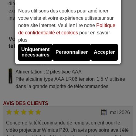
directement par courrier électronique. Votre
Nous utilisons des cookies pour améliorer
expérience d'achat sera impeccable dès le premier
votre visite et votre expérience utilisateur sur
instant !
notre site internet. Veuillez lire notre
Politique
de confidentialité et cookies
pour en savoir
Voici certains modèles qui utilisent cette
plus.
télécommande
Uniquement
Personnaliser
Accepter
nécessaires
KUBA ELECTRONIC 2314-500-
3502
Alimentation : 2 piles type AAA
Pile alcaline type AAA LR06 tension 1,5 V utilisée
dans la grande majorité de télécommandes.
AVIS DES CLIENTS
mai 2026
Concerne la télécommande de remplacement pour le
vidéo projecteur Wimius P20. Un avis provisoire avait été