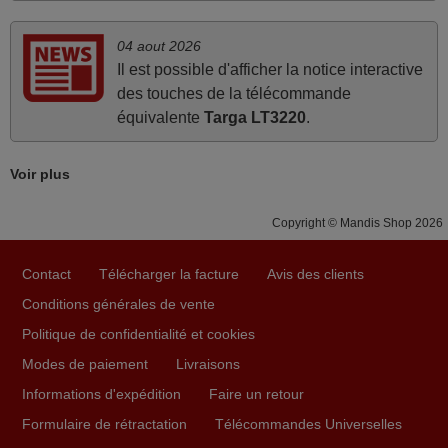
juin 2026
04 aout 2026
Il est possible d'afficher la notice interactive
Parfait.. je recommande..!
des touches de la télécommande
Joel,
équivalente
Targa LT3220
.
FRANCE
Voir plus
mars 2026
Tout bien.
Copyright © Mandis Shop 2026
Pascal,
FRANCE
Contact
Télécharger la facture
Avis des clients
Conditions générales de vente
Politique de confidentialité et cookies
mars 2026
Modes de paiement
Livraisons
La telecommande fonctionne tres bien, et service rapide
super.
Informations d'expédition
Faire un retour
Frank,
Formulaire de rétractation
Télécommandes Universelles
FRANCE