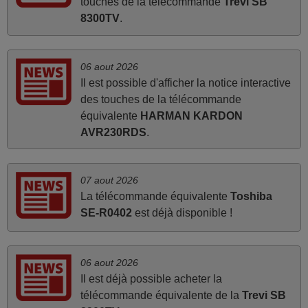
touches de la télécommande
Trevi SB
8300TV
.
juin 2026
Parfait.. je recommande..!
06 aout 2026
Joel,
Il est possible d'afficher la notice interactive
FRANCE
des touches de la télécommande
équivalente
HARMAN KARDON
AVR230RDS
.
mars 2026
Super Service
07 aout 2026
Mario,
La télécommande équivalente
Toshiba
AUTRICHE
SE-R0402
est déjà disponible !
mars 2026
06 aout 2026
Je suis très content de cet achat. Cette télécommande est
Il est déjà possible acheter la
d'une efficacité étonnante. Alors que la télécommande
télécommande équivalente de la
Trevi SB
d'origine ne fonctionnait plus (probablement le LED à