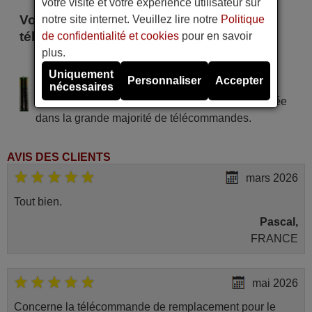
votre visite et votre expérience utilisateur sur
Voici certains modèles qui utilisent cette
notre site internet. Veuillez lire notre
Politique
télécommande
de confidentialité et cookies
pour en savoir
plus.
KUBA ELECTRONIC 2100 S
Uniquement
Personnaliser
Accepter
Alimentation : 2 piles type AAA
nécessaires
Pile alcaline type AAA LR06 tension 1,5 V utilisée
dans la grande majorité de télécommandes.
AVIS DES CLIENTS
mars 2026
Tout bien.
Pascal,
FRANCE
mai 2026
Concerne la télécommande de remplacement pour le