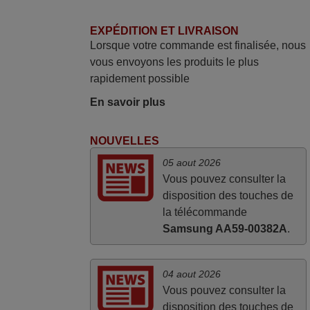
mars 2026
EXPÉDITION ET LIVRAISON
Je suis très content de cet achat. Cette
Lorsque votre commande est finalisée, nous
télécommande est d'une efficacité
vous envoyons les produits le plus
étonnante. Alors que la télécommande
rapidement possible
d'origine ne fonctionnait plus
(probablement le LED à changer), et que
En savoir plus
certains boutons sur le Combiné Radio-
K7-DVD étaient inopérants. Voilà de quoi
NOUVELLES
donner une seconde vie à mes deux
05 aout 2026
Panasonic haut de gamme des années
Vous pouvez consulter la
90
disposition des touches de
Alain,
la télécommande
FRANCE
Samsung AA59-00382A
.
04 aout 2026
Vous pouvez consulter la
disposition des touches de