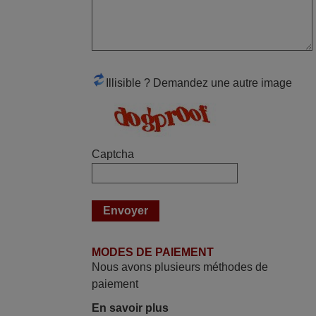
mai 2026
Concerne la télécommande de
remplacement pour le vidéo projecteur
Wimius P20. Un avis provisoire avait été
Illisible ? Demandez une autre image
émis car le délai de 24h était dépassé,
néanmoins j'ai reçu la télécommande au
cours du 3ème jour ouvré, compatible
avec mon besoin. Concernant la
Captcha
fonctionnalité de la télécommande, le
produit tient sa promesse. Le document
permet de connaître facilement la fonction
des différentes touches. De plus, elle est
directement utilisable moyennant
l'insertion des 2 piles fournies.
MODES DE PAIEMENT
JEAN,
Nous avons plusieurs méthodes de
FRANCE
paiement
En savoir plus