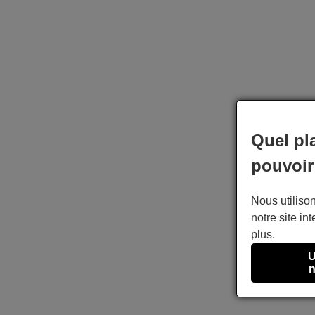
Quel pl
pouvoir
Nous utilison
notre site int
plus.
U
n