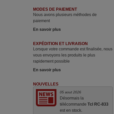
Super Service
MODES DE PAIEMENT
Mario,
Nous avons plusieurs méthodes de
AUTRICHE
paiement
En savoir plus
mars 2026
EXPÉDITION ET LIVRAISON
Je suis très content de cet achat. Cette
Lorsque votre commande est finalisée, nous
télécommande est d'une efficacité
vous envoyons les produits le plus
étonnante. Alors que la télécommande
rapidement possible
d'origine ne fonctionnait plus
(probablement le LED à changer), et que
En savoir plus
certains boutons sur le Combiné Radio-
K7-DVD étaient inopérants. Voilà de quoi
NOUVELLES
donner une seconde vie à mes deux
05 aout 2026
Panasonic haut de gamme des années
Désormais la
90
télécommande
Tcl RC-833
Alain,
est en stock.
FRANCE