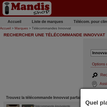
Accueil
Liste de marques
Télécom. pour cli
Accueil
>
Marques
> Télécommandes Innovvat
RECHERCHER UNE TÉLÉCOMMANDE INNOVVAT
Options 
Rec
Assi
Trouvez la télécommande Innovvat parfaite pour vous
Quel pl
Télécommande équivalente
Téléc