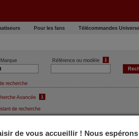
matiseurs
Pour les fans
Télécommandes Universe
i
Marque
Référence ou modèle
de recherche
i
herche Avancée
stant de recherche
aisir de vous accueillir ! Nous espérons
ommande équivalente