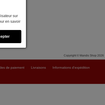
lisateur sur
ur en savoir
epter
Copyright © Mandis Shop 2026
des de paiement
Livraisons
Informations d'expédition