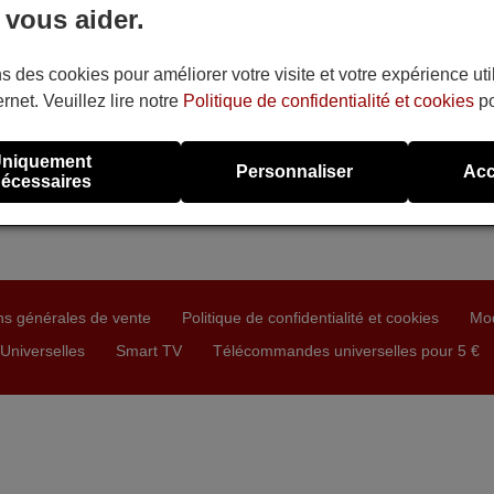
 vous aider.
4821
ible en stock
0 €
(TVA incluse)
s des cookies pour améliorer votre visite et votre expérience uti
vvat
ernet. Veuillez lire notre
Politique de confidentialité et cookies
po
GTV2301, WOV420LG HD1A
niquement
Personnaliser
Acc
écessaires
ns générales de vente
Politique de confidentialité et cookies
Mo
niverselles
Smart TV
Télécommandes universelles pour 5 €