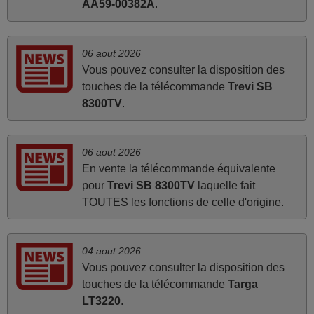
juin 2026
AA59-00382A
.
Parfait.. je recommande..!
Joel,
06 aout 2026
FRANCE
Vous pouvez consulter la disposition des
touches de la télécommande
Trevi SB
8300TV
.
mars 2026
La telecommande fonctionne tres bien, et service rapide
super.
06 aout 2026
En vente la télécommande équivalente
Frank,
pour
Trevi SB 8300TV
laquelle fait
FRANCE
TOUTES les fonctions de celle d'origine.
mars 2026
04 aout 2026
Je suis très content de cet achat. Cette télécommande est
Vous pouvez consulter la disposition des
d'une efficacité étonnante. Alors que la télécommande
touches de la télécommande
Targa
d'origine ne fonctionnait plus (probablement le LED à
LT3220
.
changer), et que certains boutons sur le Combiné Radio-